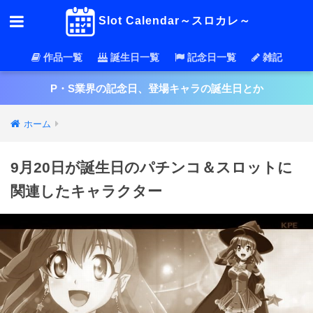
Slot Calendar～スロカレ～
作品一覧
誕生日一覧
記念日一覧
雑記
P・S業界の記念日、登場キャラの誕生日とか
ホーム
9月20日が誕生日のパチンコ＆スロットに
関連したキャラクター