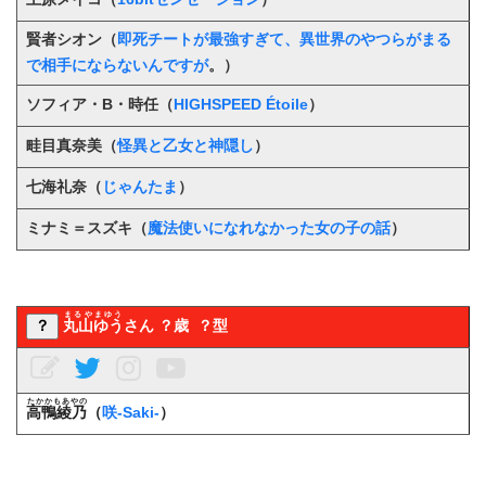
賢者シオン（
即死チートが最強すぎて、異世界のやつらがまる
で相手にならないんですが
。）
ソフィア・B・時任（
HIGHSPEED Étoile
）
畦目真奈美（
怪異と乙女と神隠し
）
七海礼奈（
じゃんたま
）
ミナミ＝スズキ
（
魔法使いになれなかった女の子の話
）
まるやまゆう
？
丸山ゆう
さん ？歳 ？型
たかかもあやの
高鴨綾乃
（
咲-Saki-
）