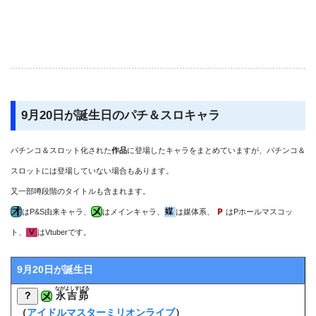
9月20日が誕生日のパチ＆スロキャラ
パチンコ＆スロット化された
作品
に登場したキャラをまとめていますが、パチンコ＆
スロットには登場していない場合もあります。
又一部噂段階のタイトルも含まれます。
はP&S由来キャラ、
はメインキャラ、
は媒体系、
はPホールマスコッ
ト、
はVtuberです。
9月20日が誕生日
ながよしすばる
？
永吉昴
（
アイドルマスターミリオンライブ
）