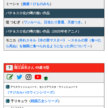
ミーシャ（
旗揚！けものみち
）
パチ＆スロ化の噂の無い作品
堤 つむぎ（
ワンルーム、日当たり普通、天使つき。
）
パチ＆スロ化の噂の無い作品（2025年冬アニメ）
モニカ
（
外れスキル《木の実マスター》 ～スキルの実（食べた
ら死ぬ）を無限に食べられるようになった件について～
）
ほりえゆい
？
堀江由衣
さん 49歳 B型
アリスウィッシュハート、セシリアリスタ・ウィッシュハート
（マジカルハロウィンシリーズ）
千リキュウ（
戦国乙女シリーズ
）
さとなかちえ