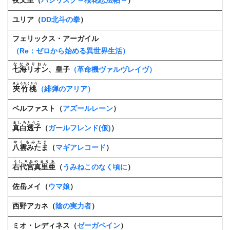
夜叉至
（
バジリスク～桜花忍法帖～
）
ユリア（
DD北斗の拳
）
フェリックス・アーガイル
（Re：ゼロから始める異世界生活）
ななみりおん
七海リオン
、皇子
（革命機ヴァルヴレイヴ）
きょうちくとう
夾竹桃
（緋弾のアリア）
ベルファスト（
アズールレーン
）
ましろとうこ
真白透子
（
ガールフレンド(仮)
）
やくもみたま
八雲みたま
（
マギアレコード
）
うしろみやまりあ
右代宮真里亜
（
うみねこのなく頃に
）
佐岳メイ（
ウマ娘
）
西野アカネ（
陰の実力者
）
ミオ・レディネス（
ゼーガペイン
）