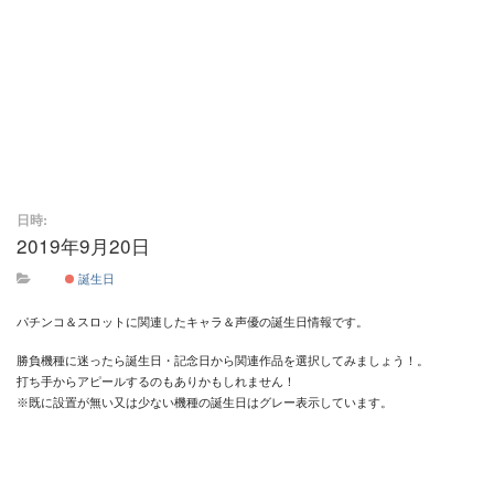
日時:
2019年9月20日
終日
誕生日
パチンコ＆スロットに関連したキャラ＆声優の誕生日情報です。
勝負機種に迷ったら誕生日・記念日から関連作品を選択してみましょう！。
打ち手からアピールするのもありかもしれません！
※既に設置が無い又は少ない機種の誕生日はグレー表示しています。