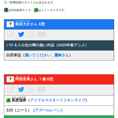
又一部噂段階のタイトルも含まれます。
はP&S由来キャラ、
はメインキャラです。
かすやだいすけ
？
粕谷大介
さん A型
パチ＆スロ化の噂の無い作品（2025年春アニメ）
白田孝志（
履いてください、鷹峰さん
）
あべりか
？
阿部里果
さん ？歳 B型
まかべみずき
真壁瑞希
（
アイドルマスターミリオンライブ
）
Z23（ニーミ）（
アズールレーン
）