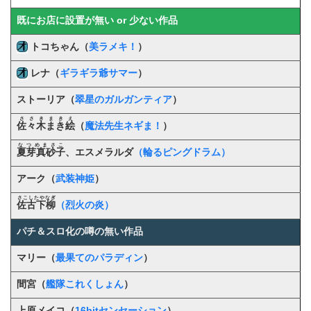
既にお店に設置が無い or 少ない作品
トコちゃん（
美ラメキ！
）
レナ（
ギラギラ爺サマー
）
ストーリア（
翠星のガルガンティア
）
ささきまきえ
佐々木まき絵
（
魔法先生ネギま！
）
なつめまさこ
夏芽真砂子
、エスメラルダ
（輪るピングドラム）
アーク（
武装神姫
）
さこしたやなぎ
佐古下柳
（烈火の炎）
パチ＆スロ化の噂の無い作品
マリー（
最果てのパラディン
）
間宮（
艦隊これくしょん
）
上原メイコ（
16bitセンセーション
）