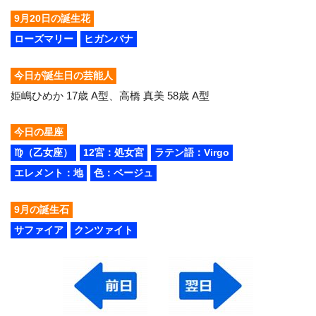
9月20日の誕生花
ローズマリー
ヒガンバナ
今日が誕生日の芸能人
姫嶋ひめか 17歳 A型、高橋 真美 58歳 A型
今日の星座
♍（乙女座）
12宮：処女宮
ラテン語：Virgo
エレメント：地
色：ベージュ
9月の誕生石
サファイア
クンツァイト