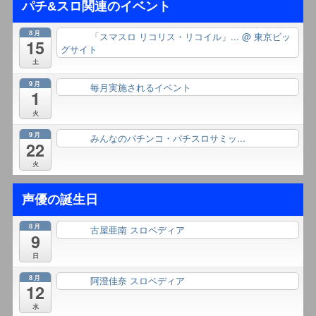
パチ&スロ関連のイベント
8月
「スマスロ リコリス・リコイル」...
@ 東京ビッ
終日
15
グサイト
土
9月
毎月実施されるイベント
終日
1
火
9月
みんなのパチンコ・パチスロサミッ...
終日
22
火
声優の誕生日
8月
古屋亜南 スロペディア
終日
9
日
8月
阿澄佳奈 スロペディア
終日
12
水