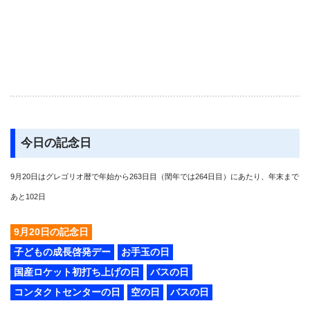
今日の記念日
9月20日はグレゴリオ暦で年始から263日目（閏年では264日目）にあたり、年末まで
あと102日
9月20日の記念日
子どもの成長啓発デー
お手玉の日
国産ロケット初打ち上げの日
バスの日
コンタクトセンターの日
空の日
バスの日