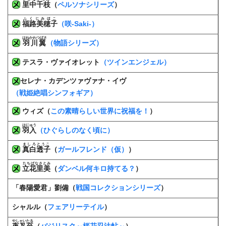
里中千枝
（
ペルソナシリーズ
）
ふくじみほこ
福路美穂子
（咲-Saki-）
はねかわつばさ
羽川翼
（物語シリーズ）
テスラ・ヴァイオレット
（ツインエンジェル）
セレナ・カデンツァヴァナ・イヴ
（戦姫絶唱シンフォギア）
ウィズ（
この素晴らしい世界に祝福を！
）
はにゅう
羽入
（ひぐらしのなく頃に）
ましろとうこ
真白透子
（
ガールフレンド（仮）
）
たちばなさとみ
立花里美
（
ダンベル何キロ持てる？
）
「春陽愛君」劉備（
戦国コレクションシリーズ
）
シャルル（
フェアリーテイル
）
やしゃいたる