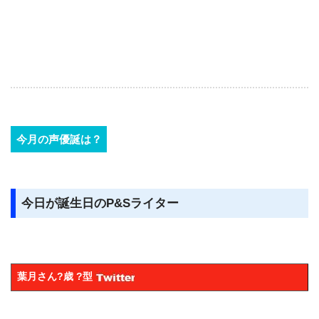
今月の声優誕は？
今日が誕生日のP&Sライター
葉月さん?歳 ?型