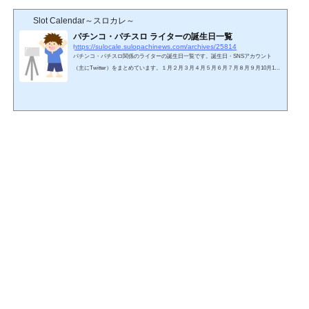
Slot Calendar～スロカレ～
パチンコ・パチスロ ライターの誕生日一覧
https://sulocale.sulopachinews.com/archives/25814
パチンコ・パチスロ関係のライターの誕生日一覧です。誕生日・SNSアカウント
（主にTwitter）をまとめています。１月２月３月４月５月６月７月８月９月10月11
月12月名前 誕生日SNS１月中武一日二膳1973年1月1日 歳 O型Twitter七之助1984年1
月1日 歳 O型Twitter岡田ちほ1992年1月2日 歳 A型Twitterドテチン1976年1月3日 歳 ?
型Twitterガル憎1974年1月4日 歳 ?型Twitterういち1974年1月10日 歳 B型Twitterまりも
1980年1月11日 歳 ?型Twitterもやし1月11日 ?歳 ?型Twitter沖ヒカル1970年1月12日 歳
A型Twitter工藤らぎ1992年1月15日 歳 B型...