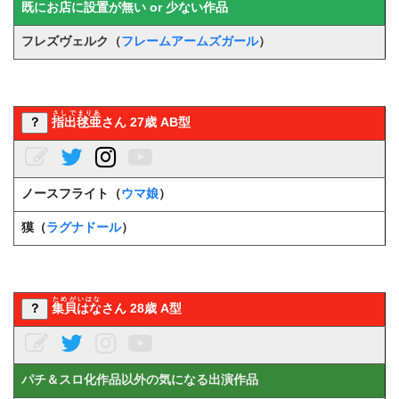
既にお店に設置が無い or 少ない作品
フレズヴェルク（
フレームアームズガール
）
さしでまりあ
？
指出毬亜
さん 27歳 AB型
ノースフライト（
ウマ娘
）
獏（
ラグナドール
）
ためがいはな
？
集貝はな
さん 28歳 A型
パチ＆スロ化作品以外の気になる出演作品