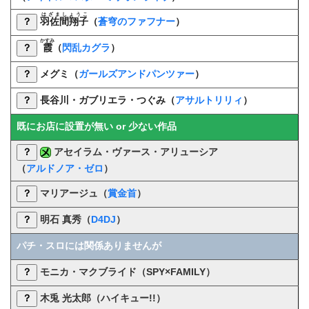
はざましょうこ
？
羽佐間翔子
（
蒼穹のファフナー
）
かすみ
？
霞
（
閃乱カグラ
）
？
メグミ（
ガールズアンドパンツァー
）
？
長谷川・ガブリエラ・つぐみ（
アサルトリリィ
）
既にお店に設置が無い or 少ない作品
？
アセイラム・ヴァース・アリューシア
（
アルドノア・ゼロ
）
？
マリアージュ（
賞金首
）
？
明石 真秀（
D4DJ
）
パチ・スロには関係ありませんが
？
モニカ・マクブライド（SPY×FAMILY）
？
木兎 光太郎（ハイキュー!!）