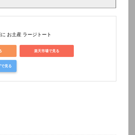
に お土産 ラージトート
る
楽天市場で見る
グで見る