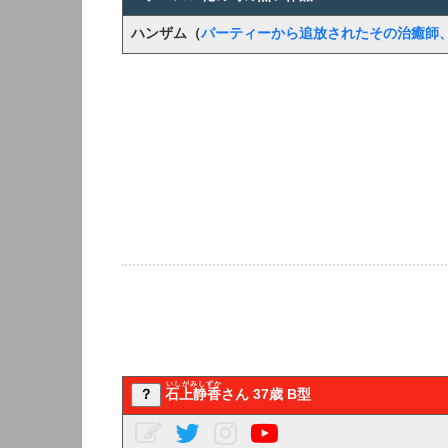
ハンザム（
パーティーから追放されたその治癒師
いしがみしずか
？
石上静香
さん 37歳 B型