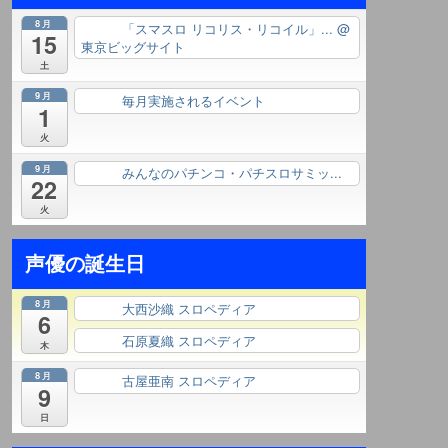
8月
「スマスロ リコリス・リコイル」...
@
終日
15
東京ビッグサイト
土
9月
毎月実施されるイベント
終日
1
火
9月
みんなのパチンコ・パチスロサミッ...
終日
22
火
声優の誕生日
8月
大西沙織 スロペディア
終日
6
石原夏織 スロペディア
終日
木
8月
古屋亜南 スロペディア
終日
9
日