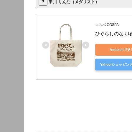
？
申川 りんな（メダリスト）
コスパ COSPA
ひぐらしのなく頃
Amazonで見
Yahoo!ショッピン