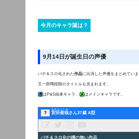
今月のキャラ誕は？
9月14日が誕生日の声優
パチ＆スロ化された
作品
に出演した声優をまとめていま
又一部噂段階のタイトルも含まれます。
はP&S由来キャラ、
はメインキャラです。
みやたとしや
？
宮田俊哉
さん37歳 A型
パチ＆スロ化の噂の無い作品