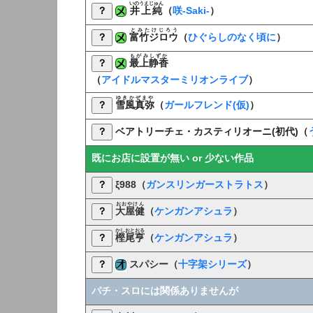
いのうえじゅん
？
井上純
（
咲-Saki-
）
とみたけじろう
？
富竹ジロウ
（
ひぐらしのなく頃に
）
もがみしずか
？
最上静香
（
アイドルマスターミリオンライブ
）
ゆきかぜまや
？
雪風真弥
（
ガールフレンド(仮)
）
？
ベアトリーチェ・カスティリオーニ(初代)
（
既にお店に設置が無い or 少ない作品
？
ξ988（
ガンスリンガーストラトス
）
おおやけん
？
大屋健
（
ケンガンアシュラ
）
かしおとおる
？
樫尾亨
（
ケンガンアシュラ
）
？
スパシー（
十字架シリーズ
）
パチ・スロには関係ありませんが