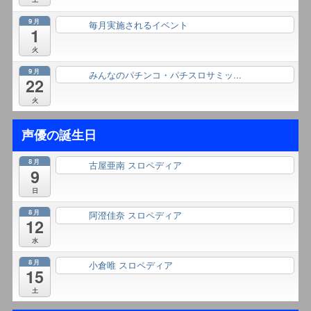
9月
毎月実施されるイベント
終日
1
火
9月
みんなのパチンコ・パチスロサミッ...
終日
22
火
声優の誕生日
8月
古屋亜南 スロペディア
終日
9
日
8月
阿澄佳奈 スロペディア
終日
12
水
8月
小倉唯 スロペディア
終日
15
土