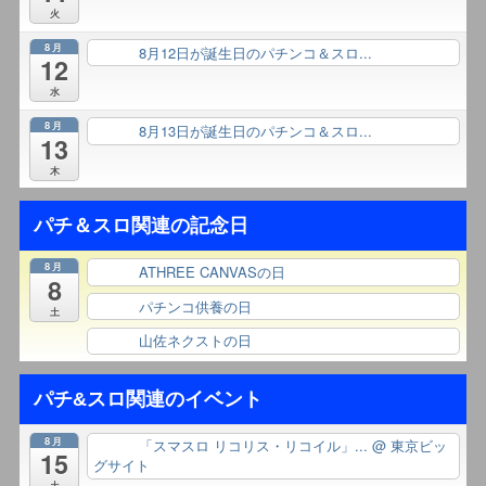
火
8月
8月12日が誕生日のパチンコ＆スロ...
終日
12
水
8月
8月13日が誕生日のパチンコ＆スロ...
終日
13
木
パチ＆スロ関連の記念日
8月
ATHREE CANVASの日
終日
8
パチンコ供養の日
終日
土
山佐ネクストの日
終日
パチ&スロ関連のイベント
8月
「スマスロ リコリス・リコイル」...
@ 東京ビッ
終日
15
グサイト
土