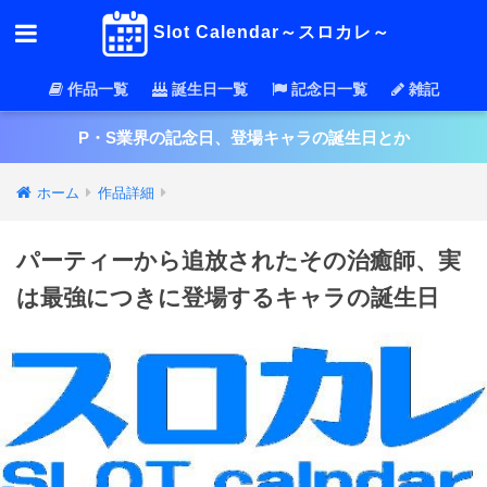
Slot Calendar～スロカレ～
作品一覧
誕生日一覧
記念日一覧
雑記
P・S業界の記念日、登場キャラの誕生日とか
ホーム
作品詳細
パーティーから追放されたその治癒師、実
は最強につきに登場するキャラの誕生日