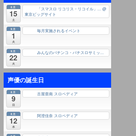
8月
「スマスロ リコリス・リコイル」...
@
終日
15
東京ビッグサイト
土
9月
毎月実施されるイベント
終日
1
火
9月
みんなのパチンコ・パチスロサミッ...
終日
22
火
声優の誕生日
8月
古屋亜南 スロペディア
終日
9
日
8月
阿澄佳奈 スロペディア
終日
12
水
8月