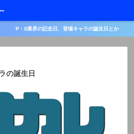
レ～
P・S業界の記念日、登場キャラの誕生日とか
ラの誕生日