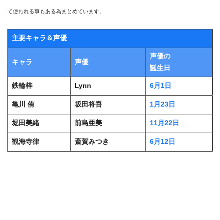
て使われる事もある為まとめています。
主要キャラ＆声優
声優の
キャラ
声優
誕生日
鉄輪梓
Lynn
6月1日
亀川 侑
坂田将吾
1月23日
堀田美緒
前島亜美
11月22日
観海寺律
斎賀みつき
6月12日