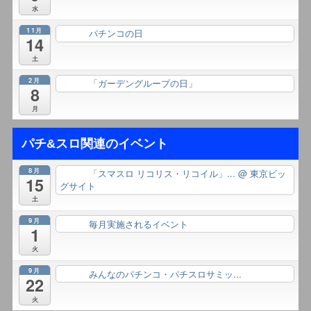
水
11月
パチンコの日
終日
14
土
2月
「ガーデングループの日」
終日
8
月
パチ&スロ関連のイベント
8月
「スマスロ リコリス・リコイル」...
@ 東京ビッ
終日
15
グサイト
土
9月
毎月実施されるイベント
終日
1
火
9月
みんなのパチンコ・パチスロサミッ...
終日
22
火