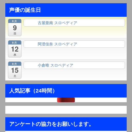
声優の誕生日
8月
古屋亜南 スロペディア
終日
9
日
8月
阿澄佳奈 スロペディア
終日
12
水
8月
小倉唯 スロペディア
終日
15
土
人気記事（24時間）
アンケートの協力をお願いします。