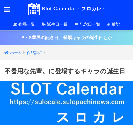
Slot Calendar～スロカレ～
作品一覧
誕生日一覧
記念日一覧
雑記
P・S業界の記念日、登場キャラの誕生日とか
ホーム
作品詳細
不器用な先輩。に登場するキャラの誕生日