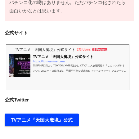
パチンコ化の噂はありません。ただパチンコ化されたら
面白いかなとは思います。
公式サイト
TVアニメ「天国大魔境」公式サイト
173 Users
31 Pockets
TVアニメ「天国大魔境」公式サイト
https://tdm-anime.com
2023年4月1日より TOKYO MX/MBSほかにてTVアニメ放送開始！『このマンガがす
ごい!』2019 オトコ編 第1位。予測不可能な近未来SFアドベンチャー！ アニメーショ
ン制作：Production I.G
公式Twitter
TVアニメ『天国大魔境』公式