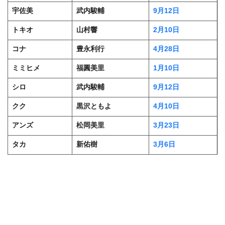
宇佐美
武内駿輔
9月12日
トキオ
山村響
2月10日
コナ
豊永利行
4月28日
ミミヒメ
福圓美里
1月10日
シロ
武内駿輔
9月12日
クク
黒沢ともよ
4月10日
アンズ
松岡美里
3月23日
タカ
新佑樹
3月6日