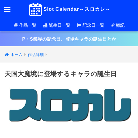
Slot Calendar～スロカレ～
作品一覧
誕生日一覧
記念日一覧
雑記
P・S業界の記念日、登場キャラの誕生日とか
ホーム
作品詳細
天国大魔境に登場するキャラの誕生日