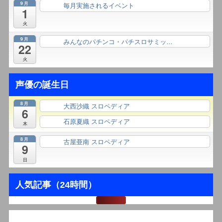
9月
毎月実施されるイベント
終日
1
火
9月
みんなのパチンコ・パチスロサミッ...
終日
22
火
声優の誕生日
8月
大西沙織 スロペディア
終日
6
石原夏織 スロペディア
終日
木
8月
古屋亜南 スロペディア
終日
9
日
人気記事（24時間）