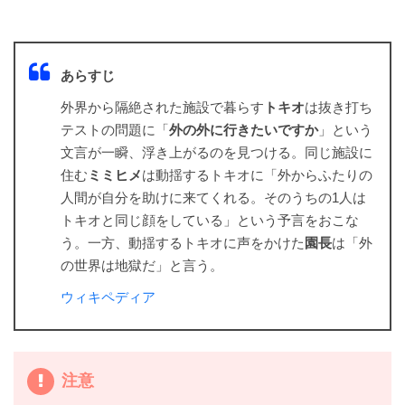
あらすじ
外界から隔絶された施設で暮らす
トキオ
は抜き打ち
テストの問題に「
外の外に行きたいですか
」という
文言が一瞬、浮き上がるのを見つける。同じ施設に
住む
ミミヒメ
は動揺するトキオに「外からふたりの
人間が自分を助けに来てくれる。そのうちの1人は
トキオと同じ顔をしている」という予言をおこな
う。一方、動揺するトキオに声をかけた
園長
は「外
の世界は地獄だ」と言う。
ウィキペディア
注意