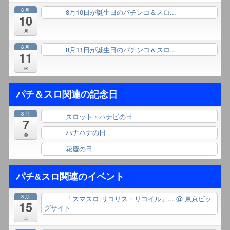
8月
8月10日が誕生日のパチンコ＆スロ...
終日
10
月
8月
8月11日が誕生日のパチンコ＆スロ...
終日
11
火
パチ＆スロ関連の記念日
8月
スロット・ハナビの日
終日
7
ハナハナの日
終日
金
花慶の日
終日
パチ&スロ関連のイベント
8月
「スマスロ リコリス・リコイル」...
@ 東京ビッ
終日
15
グサイト
土