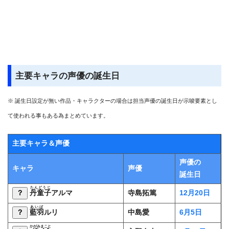
主要キャラの声優の誕生日
※ 誕生日設定が無い作品・キャラクターの場合は担当声優の誕生日が示唆要素とし
て使われる事もある為まとめています。
主要キャラ＆声優
声優の
キャラ
声優
誕生日
たんどうじ
？
丹童子
アルマ
寺島拓篤
12月20日
あいば
？
藍羽
ルリ
中島愛
6月5日
かがみまこと