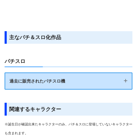
主なパチ＆スロ化作品
パチスロ
過去に販売されたパチスロ機
パチスロ セイクリッドセブン（山佐：2017年9月）
関連するキャラクター
※誕生日が確認出来たキャラクターのみ、パチ＆スロに登場していないキャラクター
も含まれます。