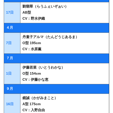
劉翡翠（らうふぇいぞぉい）
17日
AB型
CV：野水伊織
４月
丹童子アルマ（たんどうじあるま）
7日
O型 195cm
CV：水原薫
７月
伊藤若菜（いとうわかな）
1日
O型 154cm
CV：伊藤かな恵
９月
鏡誠（かがみまこと）
16日
A型 175cm
CV：入野自由