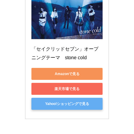
「セイクリッドセブン」オープ
ニングテーマ　stone cold
Amazonで見る
楽天市場で見る
Yahoo!ショッピングで見る