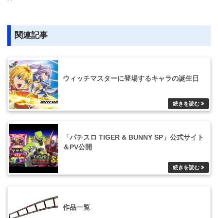
関連記事
ウィッチマスターに登場するキャラの誕生日
「パチスロ TIGER & BUNNY SP」公式サイト
＆PV公開
作品一覧