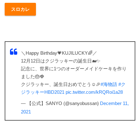
スロカレ
＼Happy Birthday💗KUJILUCKY🌈／
12月12日はクジラッキーの誕生日🐋✨
記念に、世界に1つのオーダーメイドケーキを作り
ました🎂🍓
クジラッキー、誕生日おめでとう☺️🎉
#海物語
#ク
ジラッキーHBD2021
pic.twitter.com/kRQRoi1a28
— 【公式】SANYO (@sanyobussan)
December 11,
2021