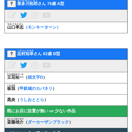
きたがわたくろう
？
喜多川拓郎
さん 76歳 A型
やまぐちたかし
山口孝志
（モンキーターン）
しむらともゆき
？
志村知幸
さん 62歳 B型
たちばなゆういち
立花祐一
（
頭文字D
）
いたがき
板垣
（
甲鉄城のカバネリ
）
黒炎（
うしおととら
）
既にお店に設置が無い or 少ない作品
さいとうゆうすけ
斎藤雄介
（
ダーカーザンブラック
）