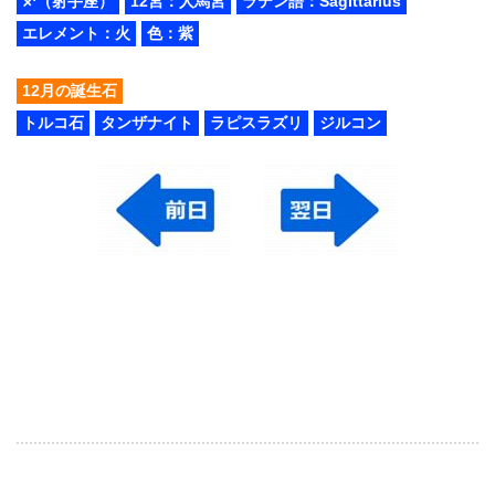
♐（射手座）
12宮：人馬宮
ラテン語：Sagittarius
エレメント：火
色：紫
12月の誕生石
トルコ石
タンザナイト
ラピスラズリ
ジルコン