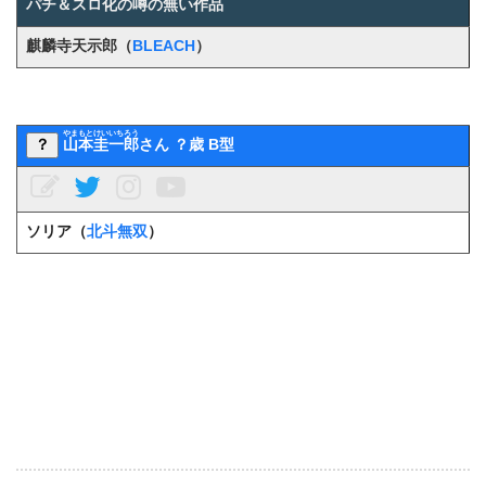
パチ＆スロ化の噂の無い作品
麒麟寺天示郎（
BLEACH
）
やまもとけいいちろう
？
山本圭一郎
さん ？歳 B型
ソリア（
北斗無双
）