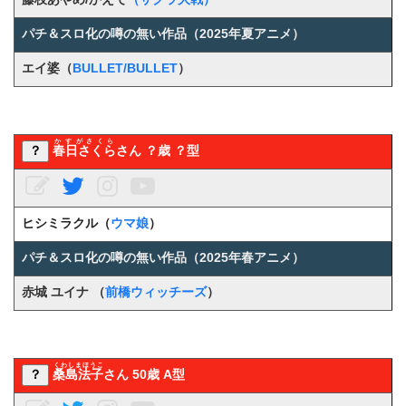
パチ＆スロ化の噂の無い作品（2025年夏アニメ）
エイ婆（
BULLET/BULLET
）
かすがさくら
？
春日さくら
さん ？歳 ？型
ヒシミラクル（
ウマ娘
）
パチ＆スロ化の噂の無い作品（2025年春アニメ）
赤城 ユイナ （
前橋ウィッチーズ
）
くわしまほうこ
？
桑島法子
さん 50歳 A型