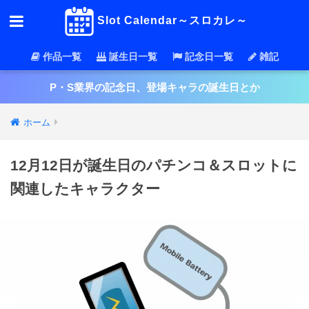
Slot Calendar～スロカレ～
作品一覧
誕生日一覧
記念日一覧
雑記
P・S業界の記念日、登場キャラの誕生日とか
ホーム
12月12日が誕生日のパチンコ＆スロットに
関連したキャラクター