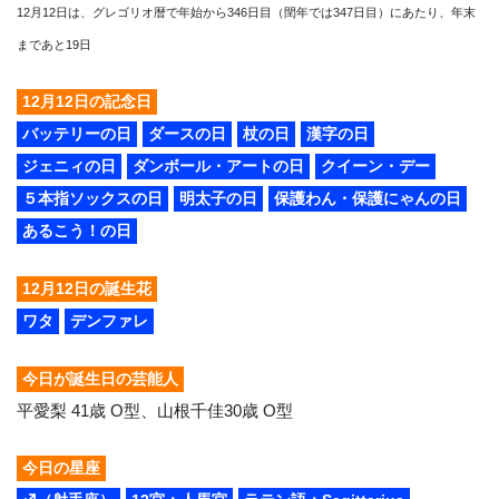
12月12日は、グレゴリオ暦で年始から346日目（閏年では347日目）にあたり、年末
まであと19日
12月12日の記念日
バッテリーの日
ダースの日
杖の日
漢字の日
ジェニィの日
ダンボール・アートの日
クイーン・デー
５本指ソックスの日
明太子の日
保護わん・保護にゃんの日
あるこう！の日
12月12日の誕生花
ワタ
デンファレ
今日が誕生日の芸能人
平愛梨 41歳 O型、山根千佳30歳 O型
今日の星座