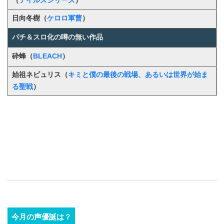
（
テイルズシリーズ
）
日向冬樹（
ケロロ軍曹
）
パチ＆スロ化の噂の無い作品
砕蜂（
BLEACH
）
始祖ネビュリス（
キミと僕の最後の戦場、あるいは世界が始ま
る聖戦
）
今月の声優誕は？