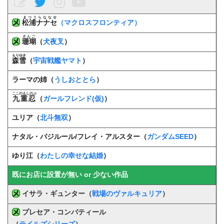
まつうらななせ
松浦ナナセ
（マクロスフロンティア）
さんご
珊瑚
（
犬夜叉
）
もりゆき
森雪
（
宇宙戦艦ヤマト
）
ラーマの姉（
うしおととら
）
ここのえしのぶ
九重忍
（
ガールフレンド(仮)
）
ユリア（
北斗無双
）
ナタル・バジルール/フレイ・アルスター（
ガンダムSEED
）
ゆり江（
わたしの幸せな結婚
）
既にお店に設置が無い or 少ない作品
イサラ・ギュンター（
戦場のヴァルキュリア
）
プレセア・コンバティール