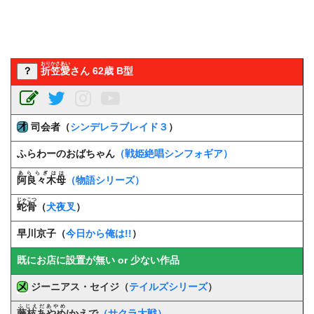
おりかさあい
？
折笠愛
さん 62歳 B型
司会者（
シンデレラブレイド３
）
ふらわーのおばちゃん
（戦姫絶唱シンフォギア）
あららぎはは
阿良々木母
（物語シリーズ）
じゃこつ
蛇骨
（
犬夜叉
）
早川京子（
今日から俺は!!
）
既にお店に設置が無い or 少ない作品
ジーニアス・セイジ（
テイルズシリーズ
）
ふじえだあやめ
藤枝あやめ
/かえで
（サクラ大戦）