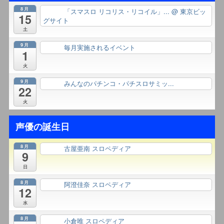
8月
「スマスロ リコリス・リコイル」...
@ 東京ビッ
終日
15
グサイト
土
9月
毎月実施されるイベント
終日
1
火
9月
みんなのパチンコ・パチスロサミッ...
終日
22
火
声優の誕生日
8月
古屋亜南 スロペディア
終日
9
日
8月
阿澄佳奈 スロペディア
終日
12
水
8月
小倉唯 スロペディア
終日