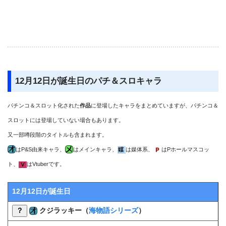
12月12日が誕生日のパチ＆スロキャラ
パチンコ＆スロット化された
作品
に登場したキャラをまとめていますが、パチンコ＆
スロットには登場していない場合もあります。
又一部噂段階のタイトルも含まれます。
はP&S由来キャラ、
はメインキャラ、
は媒体系、
はPホールマスコッ
ト、
はVtuberです。
12月12日が誕生日
？
クジラッキー（
海物語シリーズ
）