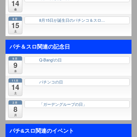
14
金
8月
8月15日が誕生日のパチンコ＆スロ...
終日
15
土
パチ＆スロ関連の記念日
9月
Q-Bang!の日
終日
9
水
11月
パチンコの日
終日
14
土
2月
「ガーデングループの日」
終日
8
月
パチ&スロ関連のイベント