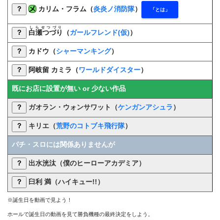
？
カリム・フラム（
炎炎ノ消防隊
）
「とは」
しらせつづり
？
白瀬つづり
（
ガールフレンド(仮)
）
？
カドウ（
シャーマンキング
）
？
阿岐留 カミラ（
ワールドダイスター
）
既にお店に設置が無い or 少ない作品
？
ガオラン・ウォンサワット
（
ケンガンアシュラ
）
？
キリエ（
荒野のコトブキ飛行隊
）
パチ・スロには関係ありませんが
？
出水洸汰（僕のヒーローアカデミア）
？
臼利 満（ハイキュー!!）
※誕生日を動画で見よう！
ホールで誕生日の動画を見て勝負機種の最終決定をしよう。