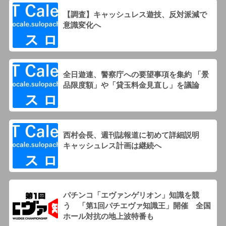
【調査】キャッシュレス遊技、反対派減で
意識変化へ
全日遊連、警察庁への要望事項を集約 「景
品限度額」や「貸玉料金見直し」を議論
西村会長、週刊誌報道に初めて詳細説明
キャッシュレス計画は継続へ
パチンコ「エヴァンゲリオン」知識を競
う 「第1回パチエヴァ知識王」開催 全国
ホール対抗の地上波特番も