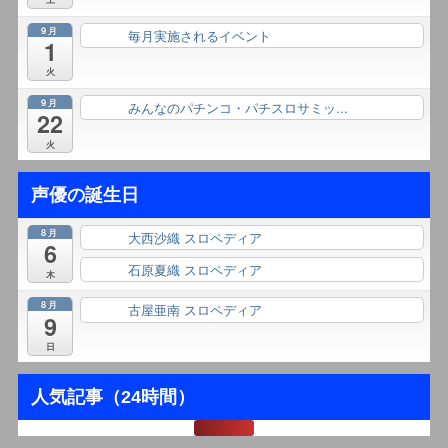
9月
毎月実施されるイベント
終日
1
火
9月
みんなのパチンコ・パチスロサミッ...
終日
22
火
声優の誕生日
8月
大西沙織 スロペディア
終日
6
石原夏織 スロペディア
終日
木
8月
古屋亜南 スロペディア
終日
9
日
人気記事（24時間）