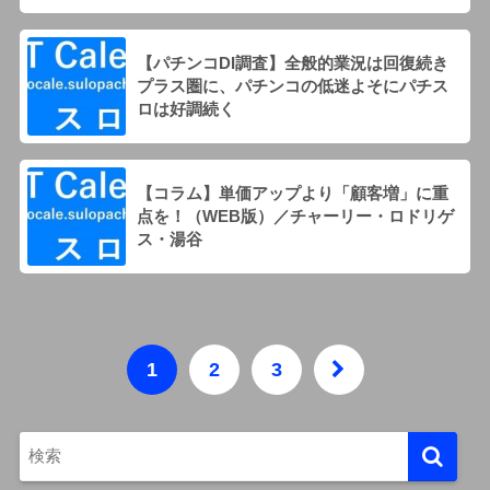
【パチンコDI調査】全般的業況は回復続き
プラス圏に、パチンコの低迷よそにパチス
ロは好調続く
【コラム】単価アップより「顧客増」に重
点を！（WEB版）／チャーリー・ロドリゲ
ス・湯谷
1
2
3