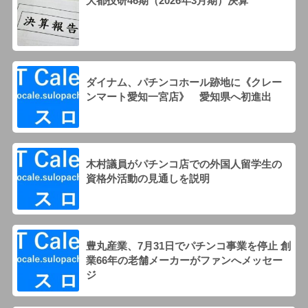
大都技研46期（2026年3月期）決算
ダイナム、パチンコホール跡地に《クレー
ンマート愛知一宮店》 愛知県へ初進出
木村議員がパチンコ店での外国人留学生の
資格外活動の見通しを説明
豊丸産業、7月31日でパチンコ事業を停止 創
業66年の老舗メーカーがファンへメッセー
ジ