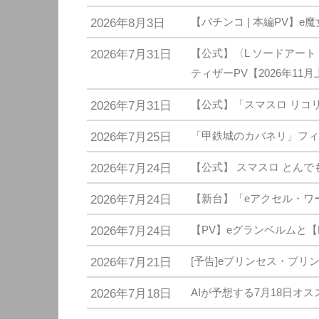
【パチンコ | 本編PV】
2026年8月3日
【公式】〈L ソードアー
2026年7月31日
ティザーPV【2026年11
【公式】「スマスロ リコ
2026年7月31日
「甲鉄城のカバネリ」フィ
2026年7月25日
【公式】 スマスロ とん
2026年7月24日
【新台】「eアクセル・ワー
2026年7月24日
【PV】eグランベルムと【
2026年7月24日
[予告]eプリンセス・プリ
2026年7月21日
AIが予想する7月18日オ
2026年7月18日