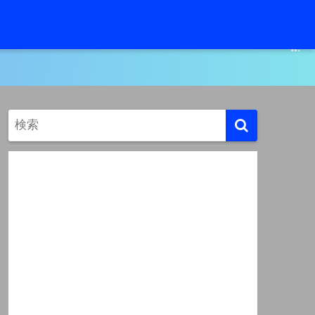
NE
NE
NE
NE
W!
W!
W!
W!