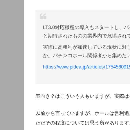
LT3.0対応機種の導入もスタートし
と期待されたものの業界内で危惧され
実際に高粗利が加速している現状に対
か。パチンコホール関係者から集めた
https://www.pidea.jp/articles/175456091
表向き？はこういう人もいますが、実際は
以前から言っていますが、ホールは営利追
ただその程度については思う所があります