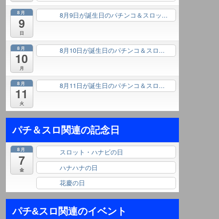
8月
8月9日が誕生日のパチンコ＆スロッ...
終日
9
日
8月
8月10日が誕生日のパチンコ＆スロ...
終日
10
月
8月
8月11日が誕生日のパチンコ＆スロ...
終日
11
火
パチ＆スロ関連の記念日
8月
スロット・ハナビの日
終日
7
ハナハナの日
終日
金
花慶の日
終日
パチ&スロ関連のイベント