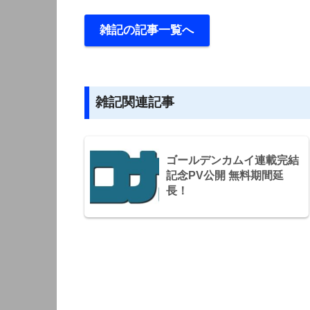
雑記の記事一覧へ
雑記関連記事
ゴールデンカムイ連載完結
記念PV公開 無料期間延
長！