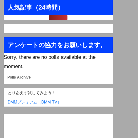
人気記事（24時間）
アンケートの協力をお願いします。
Sorry, there are no polls available at the
moment.
Polls Archive
とりあえず試してみよう！
DMMプレミアム（DMM TV）