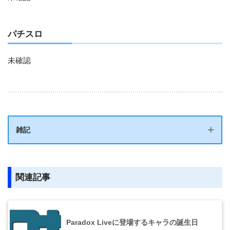
パチスロ
未確認
雑記
関連記事
「地縛少年花子くん」TVアニメ第2期が制作
決定！ ショートアニメ続編4話も2024年秋放
Paradox Liveに登場するキャラの誕生日