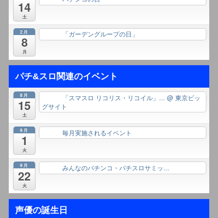
14
土
2月
「ガーデングループの日」
終日
8
月
パチ&スロ関連のイベント
8月
「スマスロ リコリス・リコイル」...
@ 東京ビッ
終日
15
グサイト
土
9月
毎月実施されるイベント
終日
1
火
9月
みんなのパチンコ・パチスロサミッ...
終日
22
火
声優の誕生日