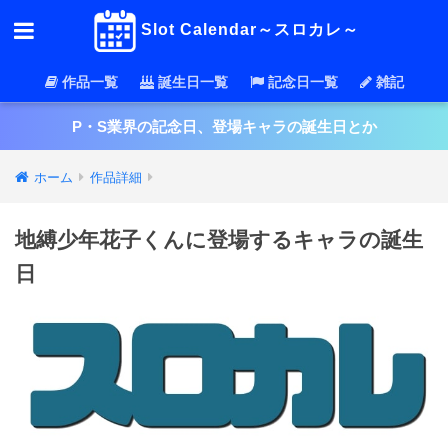
Slot Calendar～スロカレ～
作品一覧
誕生日一覧
記念日一覧
雑記
P・S業界の記念日、登場キャラの誕生日とか
ホーム
作品詳細
地縛少年花子くんに登場するキャラの誕生
日