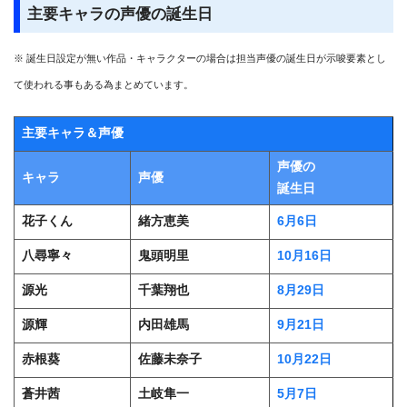
主要キャラの声優の誕生日
※ 誕生日設定が無い作品・キャラクターの場合は担当声優の誕生日が示唆要素とし
て使われる事もある為まとめています。
主要キャラ＆声優
声優の
キャラ
声優
誕生日
花子くん
緒方恵美
6月6日
八尋寧々
鬼頭明里
10月16日
源光
千葉翔也
8月29日
源輝
内田雄馬
9月21日
赤根葵
佐藤未奈子
10月22日
蒼井茜
土岐隼一
5月7日