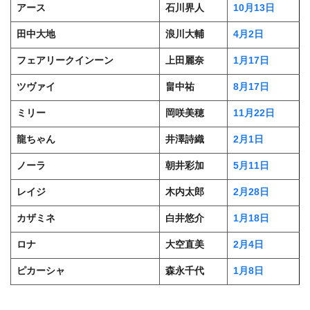
アース
石川界人
10月13日
田中大地
浪川大輔
4月2日
フェアリークインーン
上田麗奈
1月17日
ツヴァイ
畠中祐
8月17日
ミリー
岡咲美穂
11月22日
龍ちゃん
井澤詩織
2月1日
ノーラ
朝井彩加
5月11日
レイジ
木内太郎
2月28日
カザミネ
白井悠介
1月18日
ロナ
大空直美
2月4日
ピカーシャ
森永千代
1月8日