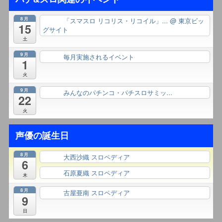
8月
「スマスロ リコリス・リコイル」...
@ 東京ビッ
終日
15
グサイト
土
9月
毎月実施されるイベント
終日
1
火
9月
みんなのパチンコ・パチスロサミッ...
終日
22
火
声優の誕生日
8月
大西沙織 スロペディア
終日
6
石原夏織 スロペディア
終日
木
8月
古屋亜南 スロペディア
終日
9
日