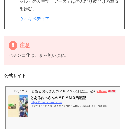
ャル）の人生で「アース」はのんびり彼だけの覇道
を歩む。
ウィキペディア
注意
パチンコ化は、ま～無いよね。
公式サイト
TVアニメ「とあるおっさんのＶＲＭＭＯ活動記」公式サイト
2 Users
1 Pocket
とあるおっさんのＶＲＭＭＯ活動記
https://toaru-ossan.com
TVアニメ「とあるおっさんのＶＲＭＭＯ活動記」2023年10月より放送開始