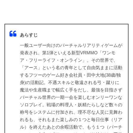
あらすじ
一般ユーザー向けのバーチャルリアリティゲームが
発表され、第1弾といえる新型VRMMO「ワンモ
ア・フリーライフ・オンライン」。その世界で、
「アース」という名の青年として自由気ままに活動
するフツーのゲーム好き会社員・田中大地(38歳/独
身)の活動記。不遇スキルと敬遠される弓・蹴りに
魔法や生産職まで幅広く手をだし、最強を目指さず
バーチャル世界の一期一会を楽しむオンリーワンな
ソロプレイ。戦場の料理人・妖精たらしなど数々の
称号をシステムに付加され、理不尽な人災に見舞わ
れるも、それもまた楽しみの１つと毎日仕事（リア
ル）を終えたあとの余暇活動で、もう１つ（バーチ