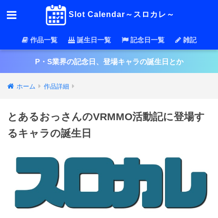
Slot Calendar～スロカレ～
作品一覧
誕生日一覧
記念日一覧
雑記
P・S業界の記念日、登場キャラの誕生日とか
ホーム
作品詳細
とあるおっさんのVRMMO活動記に登場す
るキャラの誕生日