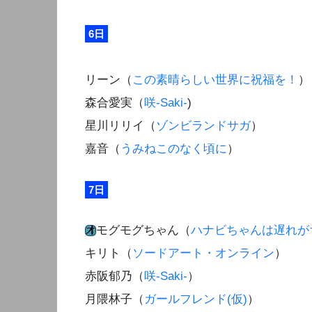
6日
リーン（
この素晴らしい世界に祝福を！
）
森合愛実（
咲-Saki-
)
星川リリイ（
ゾンビランドサガ
）
嘉音（
うみねこのなく頃に
）
7日
モグモグちゃん（
ハナビちゃんは遅れが
キリト（
ソードアート・オンライン
）
赤阪郁乃（
咲-Saki-
）
月隈林子（
ガールフレンド(仮)
）