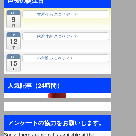
声優の誕生日
8月
古屋亜南 スロペディア
終日
9
日
8月
阿澄佳奈 スロペディア
終日
12
水
8月
小倉唯 スロペディア
終日
15
土
人気記事（24時間）
アンケートの協力をお願いします。
Sorry, there are no polls available at the