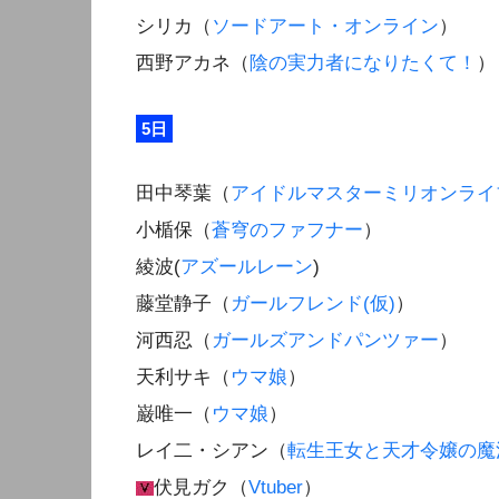
シリカ（
ソードアート・オンライン
）
西野アカネ（
陰の実力者になりたくて！
）
5日
田中琴葉（
アイドルマスターミリオンライ
小楯保（
蒼穹のファフナー
）
綾波(
アズールレーン
)
藤堂静子（
ガールフレンド(仮)
）
河西忍（
ガールズアンドパンツァー
）
天利サキ（
ウマ娘
）
巌唯一（
ウマ娘
）
レイ二・シアン（
転生王女と天才令嬢の魔
伏見ガク（
Vtuber
）