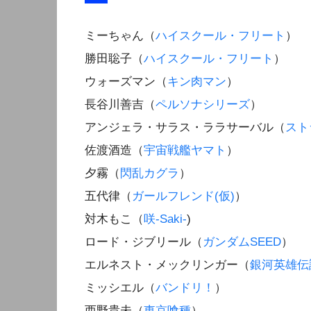
ミーちゃん（
ハイスクール・フリート
）
勝田聡子（
ハイスクール・フリート
）
ウォーズマン（
キン肉マン
）
長谷川善吉（
ペルソナシリーズ
）
アンジェラ・サラス・ララサーバル（
スト
佐渡酒造（
宇宙戦艦ヤマト
）
夕霧（
閃乱カグラ
）
五代律（
ガールフレンド(仮)
）
対木もこ（
咲-Saki-
)
ロード・ジブリール（
ガンダムSEED
）
エルネスト・メックリンガー（
銀河英雄伝
ミッシエル（
バンドリ！
）
西野貴未（
東京喰種
）