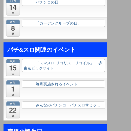
11月
パチンコの日
終日
14
土
2月
「ガーデングループの日」
終日
8
月
パチ&スロ関連のイベント
8月
「スマスロ リコリス・リコイル」...
@
終日
15
東京ビッグサイト
土
9月
毎月実施されるイベント
終日
1
火
9月
みんなのパチンコ・パチスロサミッ...
終日
22
火