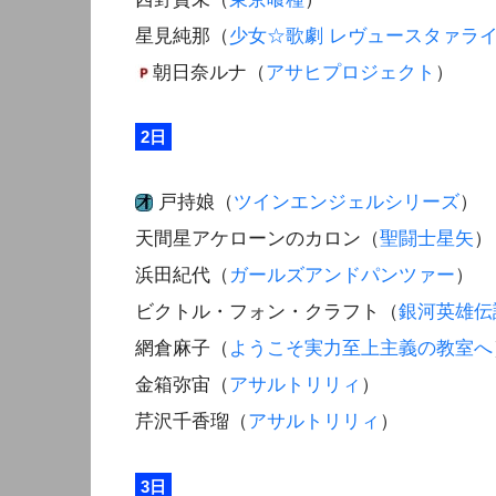
星見純那（
少女☆歌劇 レヴュースタァラ
朝日奈ルナ（
アサヒプロジェクト
）
2日
戸持娘（
ツインエンジェルシリーズ
）
天間星アケローンのカロン（
聖闘士星矢
）
浜田紀代（
ガールズアンドパンツァー
）
ビクトル・フォン・クラフト（
銀河英雄伝
網倉麻子（
ようこそ実力至上主義の教室へ
金箱弥宙（
アサルトリリィ
）
芹沢千香瑠（
アサルトリリィ
）
3日