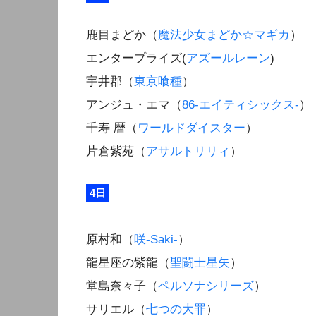
鹿目まどか（
魔法少女まどか☆マギカ
）
エンタープライズ(
アズールレーン
)
宇井郡（
東京喰種
）
アンジュ・エマ（
86-エイティシックス-
）
千寿 暦（
ワールドダイスター
）
片倉紫苑（
アサルトリリィ
）
4日
原村和（
咲-Saki-
）
龍星座の紫龍（
聖闘士星矢
）
堂島奈々子（
ペルソナシリーズ
）
サリエル（
七つの大罪
）