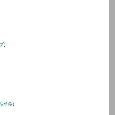
ブ
）
法革命
）