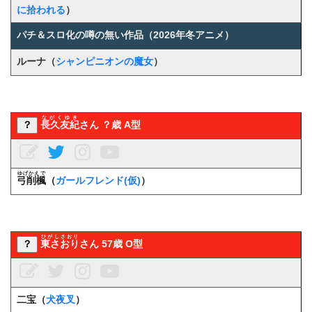
に拾われる
）
パチ＆スロ化の噂の無い作品（2026年冬アニメ）
ルーナ（
シャンピニオンの魔女
）
ながくゆき
？
長久友紀
さん ？歳 A型
ゆげかえで
弓削楓
（
ガールフレンド(仮)
）
ひがしさおり
？
東さおり
さん 57歳 O型
二宝（
犬夜叉
）