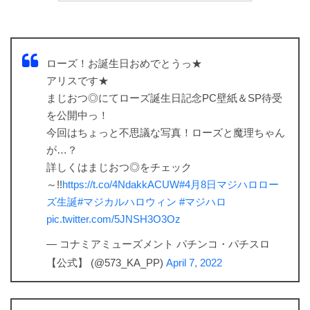
ローズ！お誕生日おめでとうっ★
アリスです★
まじおつ◎にてローズ誕生日記念PC壁紙＆SP待受
を公開中っ！
今回はちょっと不思議な写真！ローズと魔理ちゃん
が…？
詳しくはまじおつ◎をチェック
～!!
https://t.co/4NdakkACUW
#4月8日マジハロロー
ズ生誕
#マジカルハロウィン
#マジハロ
pic.twitter.com/5JNSH3O3Oz
— コナミアミューズメント パチンコ・パチスロ
【公式】 (@573_KA_PP)
April 7, 2022