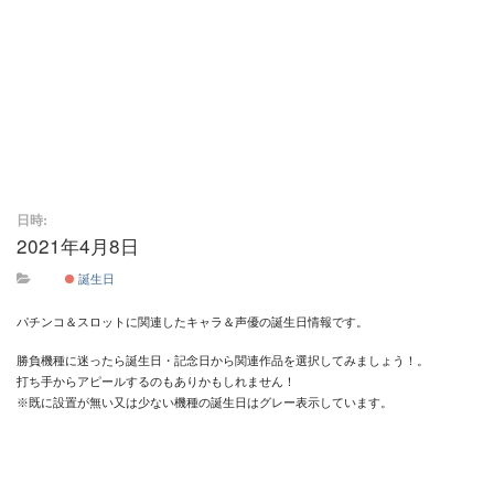
日時:
2021年4月8日
終日
誕生日
パチンコ＆スロットに関連したキャラ＆声優の誕生日情報です。
勝負機種に迷ったら誕生日・記念日から関連作品を選択してみましょう！。
打ち手からアピールするのもありかもしれません！
※既に設置が無い又は少ない機種の誕生日はグレー表示しています。