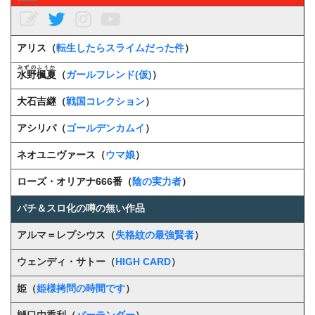
アリス（
転生したらスライムだった件
）
みずのふうか
水野楓夏
（
ガールフレンド(仮)
）
大石吉継（
戦国コレクション
）
アシリパ（
ゴールデンカムイ
）
ネオユニヴァース（
ウマ娘
）
ローズ・オリアナ666番（
陰の実力者
）
パチ＆スロ化の噂の無い作品
アルマ＝レプシウス（
失格紋の最強賢者
）
ウェンディ・サトー（
HIGH CARD
）
姫（
姫様拷問の時間です
）