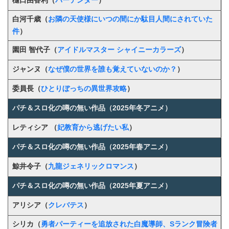
樋口由香利（
バーテンダー
）
白河千歳（
お隣の天使様にいつの間にか駄目人間にされていた
件
）
園田 智代子（
アイドルマスター シャイニーカラーズ
）
ジャンヌ（
なぜ僕の世界を誰も覚えていないのか？
）
委員長
（
ひとりぼっちの異世界攻略
）
パチ＆スロ化の噂の無い作品（2025年冬アニメ）
レティシア （
妃教育から逃げたい私
）
パチ＆スロ化の噂の無い作品（2025年春アニメ）
鯨井令子（
九龍ジェネリックロマンス
）
パチ＆スロ化の噂の無い作品（2025年夏アニメ）
アリシア（
クレバテス
）
シリカ（
勇者パーティーを追放された白魔導師、Sランク冒険者