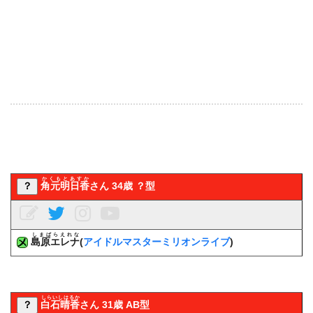
かくもとあすか
？
角元明日香
さん 34歳 ？型
しまばらえれな
島原エレナ
(
アイドルマスターミリオンライブ
)
しらいしはるか
？
白石晴香
さん 31歳 AB型