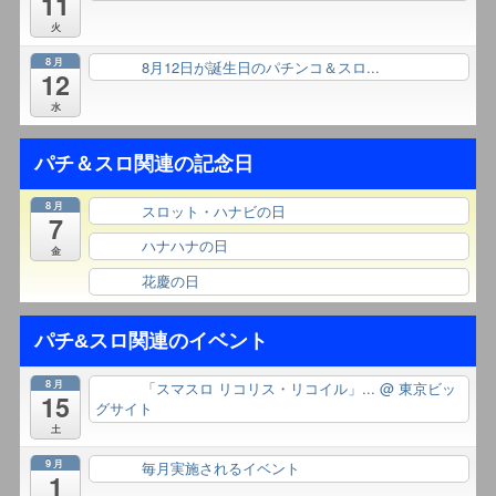
11
火
8月
8月12日が誕生日のパチンコ＆スロ...
終日
12
水
パチ＆スロ関連の記念日
8月
スロット・ハナビの日
終日
7
ハナハナの日
終日
金
花慶の日
終日
パチ&スロ関連のイベント
8月
「スマスロ リコリス・リコイル」...
@ 東京ビッ
終日
15
グサイト
土
9月
毎月実施されるイベント
終日
1