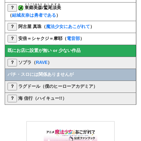
とうごうみもり
わしおすみ
？
東郷美森
/
鷲尾須美
（
結城友奈は勇者である
）
？
阿古屋 真珠（
魔法少女にあこがれて
）
？
安倍＝シャクジ＝摩耶（
電音部
）
既にお店に設置が無い or 少ない作品
？
ソプラ
（
RAVE
）
パチ・スロには関係ありませんが
？
ラグドール（僕のヒーローアカデミア）
？
海 信行（ハイキュー!!）