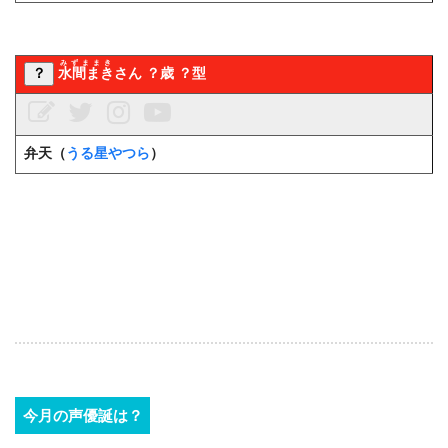
みずままき
？
水間まき
さん ？歳 ？型
弁天（
うる星やつら
）
今月の声優誕は？