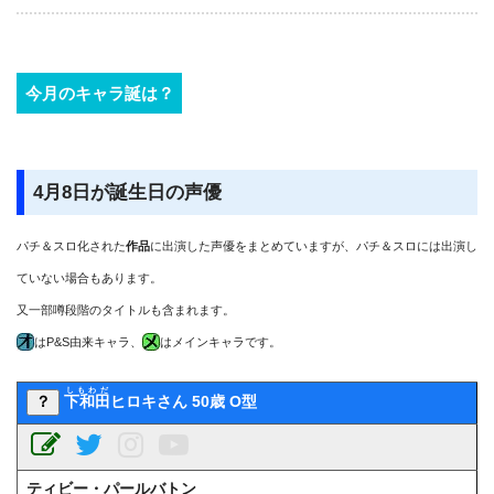
今月のキャラ誕は？
4月8日が誕生日の声優
パチ＆スロ化された
作品
に出演した声優をまとめていますが、パチ＆スロには出演し
ていない場合もあります。
又一部噂段階のタイトルも含まれます。
はP&S由来キャラ、
はメインキャラです。
しもわだ
？
下和田
ヒロキさん 50歳 O型
ティビー・パールバトン