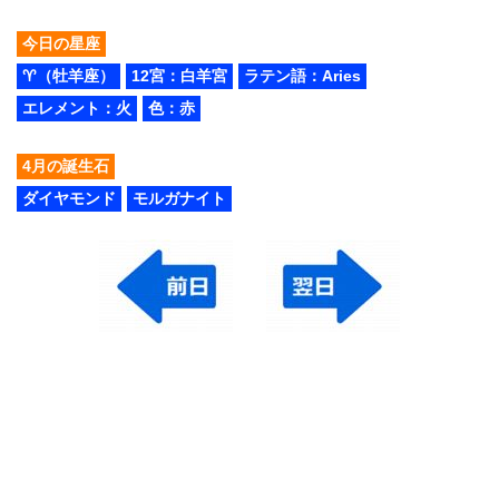
今日の星座
♈（牡羊座）
12宮：白羊宮
ラテン語：Aries
エレメント：火
色：赤
4月の誕生石
ダイヤモンド
モルガナイト