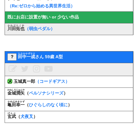
（Re:ゼロから始める異世界生活）
既にお店に設置が無い or 少ない作品
かわだたくや
川田拓也
（弱虫ペダル）
たなかかずなり
？
田中一成
さん 59歳 A型
玉城真一郎
（コードギアス）
かねしろじゅんや
金城潤矢
（
ペルソナシリーズ
）
かめだゆきかず
亀田幸一
（
ひぐらしのなく頃に
）
げんぶ
玄武
（
犬夜叉
）