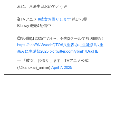
みに、お誕生日おめでとう🎉
🎬TVアニメ
#彼女お借りします
第1〜3期
Blu-ray発売&配信中！
📺第4期は2025年7月〜、分割2クールで放送開始！
https://t.co/9NWvadbQTO
#八重森みに生誕祭
#八重
森みに生誕祭2025
pic.twitter.com/ybmh7DuqHB
— 「彼女、お借りします」TVアニメ公式
(@kanokari_anime)
April 7, 2025