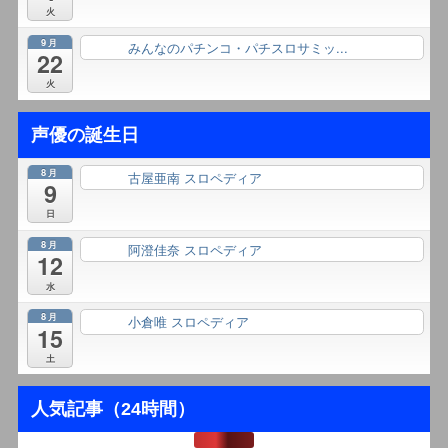
火
9月
みんなのパチンコ・パチスロサミッ...
終日
22
火
声優の誕生日
8月
古屋亜南 スロペディア
終日
9
日
8月
阿澄佳奈 スロペディア
終日
12
水
8月
小倉唯 スロペディア
終日
15
土
人気記事（24時間）