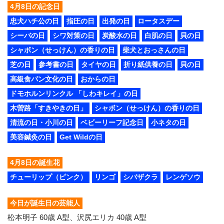
4月8日の記念日
忠犬ハチ公の日
指圧の日
出発の日
ロータスデー
シーバの日
シワ対策の日
炭酸水の日
白肌の日
貝の日
シャボン（せっけん）の香りの日
柴犬とおっさんの日
芝の日
参考書の日
タイヤの日
折り紙供養の日
貝の日
高級食パン文化の日
おからの日
ドモホルンリンクル 「しわキレイ」の日
木曽路「すきやきの日」
シャボン（せっけん）の香りの日
清流の日・小川の日
ベビーリーフ記念日
小ネタの日
美容鍼灸の日
Get Wildの日
4月8日の誕生花
チューリップ（ピンク）
リンゴ
シバザクラ
レンゲソウ
今日が誕生日の芸能人
松本明子 60歳 A型、沢尻エリカ 40歳 A型