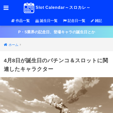
Slot Calendar～スロカレ～
作品一覧
誕生日一覧
記念日一覧
雑記
P・S業界の記念日、登場キャラの誕生日とか
ホーム
4月8日が誕生日のパチンコ＆スロットに関
連したキャラクター