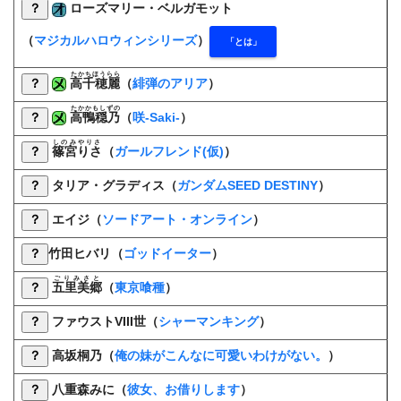
？
ローズマリー・ベルガモット
（
マジカルハロウィンシリーズ
）
「とは」
たかちほうらら
？
高千穂麗
（
緋弾のアリア
）
たかかもしずの
？
高鴨穏乃
（
咲-Saki-
）
しのみやりさ
？
篠宮りさ
（
ガールフレンド(仮)
）
？
タリア・グラディス（
ガンダムSEED DESTINY
）
？
エイジ
（
ソードアート・オンライン
）
？
竹田ヒバリ
（
ゴッドイーター
）
ごりみさと
？
五里美郷
（
東京喰種
）
？
ファウストVIII世（
シャーマンキング
）
？
高坂桐乃（
俺の妹がこんなに可愛いわけがない。
）
？
八重森みに（
彼女、お借りします
）