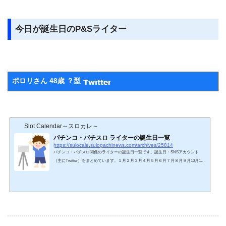
今日が誕生日のP&Sライター
ポロリさん 48歳 ？型
Slot Calendar～スロカレ～
パチンコ・パチスロ ライターの誕生日一覧
https://sulocale.sulopachinews.com/archives/25814
パチンコ・パチスロ関係のライターの誕生日一覧です。誕生日・SNSアカウント
（主にTwitter）をまとめています。１月２月３月４月５月６月７月８月９月10月11
月12月名前 誕生日SNS１月中武一日二膳1973年1月1日 歳 O型Twitter七之助1984年1
月1日 歳 O型Twitter岡田ちほ1992年1月2日 歳 A型Twitterドテチン1976年1月3日 歳 ?
型Twitterガル憎1974年1月4日 歳 ?型Twitterういち1974年1月10日 歳 B型Twitterまりも
1980年1月11日 歳 ?型Twitterもやし1月11日 ?歳 ?型Twitter沖ヒカル1970年1月12日 歳
A型Twitter工藤らぎ1992年1月15日 歳 B型...