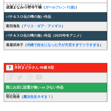
なるせまなみ
おのでらちづる
成瀬まなみ
/
小野寺千鶴
（
ガールフレンド(仮)
）
パチ＆スロ化の噂の無い作品
富田海良（
アリス・ギア・アイギス
）
パチ＆スロ化の噂の無い作品（2025年冬アニメ）
喜屋武幸子（
沖縄で好きになった子が方言すぎてツラすぎる
）
きむらまどか
？
木村まどか
さん 46歳 B型
既にお店に設置が無い or 少ない作品
あかしゆうな
明石裕奈
（
魔法先生ネギま！
）