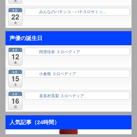
火
9月
みんなのパチンコ・パチスロサミッ...
終日
22
火
声優の誕生日
8月
阿澄佳奈 スロペディア
終日
12
水
8月
小倉唯 スロペディア
終日
15
土
8月
喜多村英梨 スロペディア
終日
16
日
人気記事（24時間）