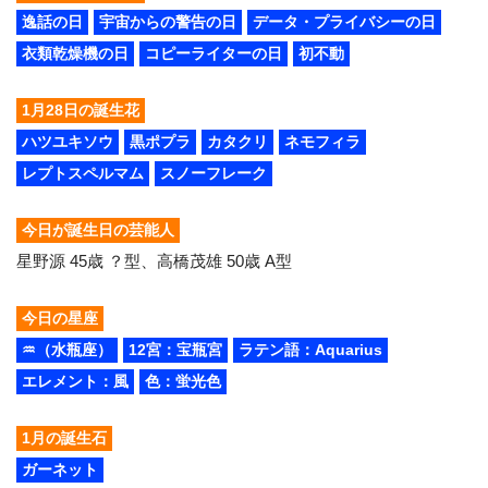
逸話の日
宇宙からの警告の日
データ・プライバシーの日
衣類乾燥機の日
コピーライターの日
初不動
1月28日の誕生花
ハツユキソウ
黒ポプラ
カタクリ
ネモフィラ
レプトスペルマム
スノーフレーク
今日が誕生日の芸能人
星野源 45歳 ？型、高橋茂雄 50歳 A型
今日の星座
♒（水瓶座）
12宮：宝瓶宮
ラテン語：Aquarius
エレメント：風
色：蛍光色
1月の誕生石
ガーネット