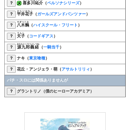
？
喜多川祐介
（
ペルソナシリーズ
）
ひらいはなこ
？
平井花子
（
ガールズアンドパンツァー
）
やぎつぐみ
？
八木鶫
（
ハイスクール・フリート
）
てんし
？
天子
（
コードギアス
）
みなもとくろうよしつね
？
源九郎義経
（
一騎当千
）
？
ナキ（
東京喰種
）
？
花丘・アンジェラ・萌（
アサルトリリィ
）
パチ・スロには関係ありませんが
？
グラントリノ（僕のヒーローアカデミア）