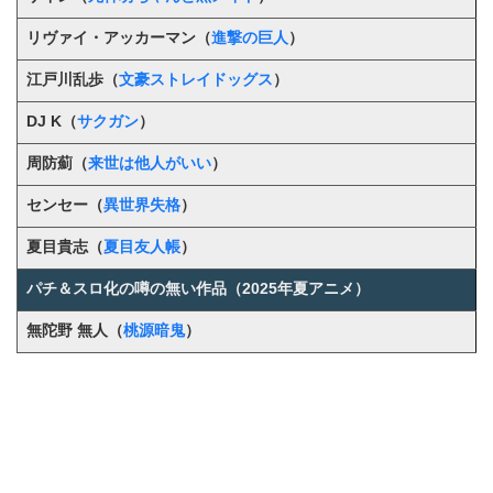
リヴァイ・アッカーマン（
進撃の巨人
）
江戸川乱歩（
文豪ストレイドッグス
）
DJ K（
サクガン
）
周防薊（
来世は他人がいい
）
センセー（
異世界失格
）
夏目貴志
（
夏目友人帳
）
パチ＆スロ化の噂の無い作品（2025年夏アニメ）
無陀野 無人（
桃源暗鬼
）