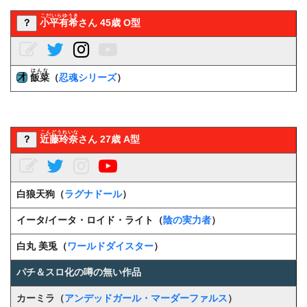
こだいらゆうき
？
小平有希
さん 45歳 O型
はんな
飯菜
（
忍魂シリーズ
）
こんどうれいな
？
近藤玲奈
さん 27歳 A型
白狼天狗（
ラグナドール
）
イータ/イータ・ロイド・ライト（
陰の実力者
）
白丸 美兎（
ワールドダイスター
）
パチ＆スロ化の噂の無い作品
カーミラ（
アンデッドガール・マーダーファルス
）