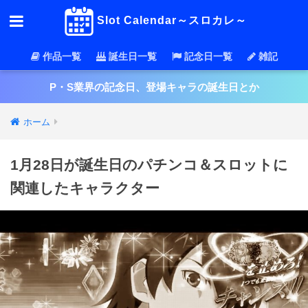
Slot Calendar～スロカレ～
作品一覧
誕生日一覧
記念日一覧
雑記
P・S業界の記念日、登場キャラの誕生日とか
ホーム
1月28日が誕生日のパチンコ＆スロットに
関連したキャラクター