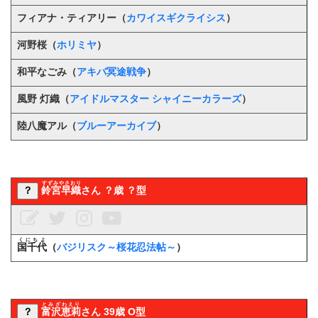
フィアナ・ティアリー（
カワイスギクライシス
）
河野桜（
ホリミヤ
）
和平なごみ
（
アキバ冥途戦争
）
風野 灯織（
アイドルマスター シャイニーカラーズ
）
陸八魔アル（
ブルーアーカイブ
）
すずみやさおり
？
鈴宮早織
さん ？歳 ？型
くにちよ
国千代
（
バジリスク～桜花忍法帖～
）
とみざわえり
？
富沢恵莉
さん 39歳 O型