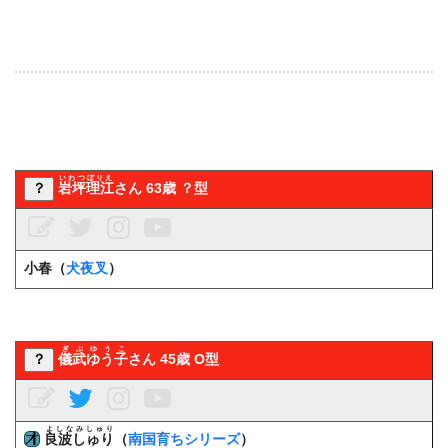
いわつぼりえ
？
岩坪理江
さん 63歳 ？型
小春（
犬夜叉
）
ぎぶゆうこ
？
儀武ゆう子
さん 45歳 O型
よしなみしゅり
良波しゅり
（
南国育ちシリーズ
）