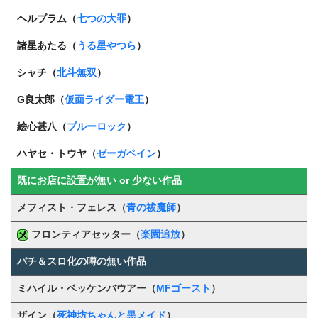
ヘルブラム（
七つの大罪
）
諸星あたる（
うる星やつら
）
シャチ（
北斗無双
）
G良太郎（
仮面ライダー電王
）
絵心甚八（
ブルーロック
）
ハヤセ・トウヤ（
ゼーガペイン
）
既にお店に設置が無い or 少ない作品
メフィスト・フェレス（
青の祓魔師
）
フロンティアセッター（
楽園追放
）
パチ＆スロ化の噂の無い作品
ミハイル・ベッケンバウアー（
MFゴースト
）
ザイン（
死神坊ちゃんと黒メイド
）