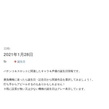
日時:
2021年1月28日
終日
誕生日
パチンコ＆スロットに関連したキャラ＆声優の誕生日情報です。
勝負機種に迷ったら誕生日・記念日から関連作品を選択してみましょう！。
打ち手からアピールするのもありかもしれません！
※既に設置が無い又は少ない機種の誕生日はグレー表示しています。