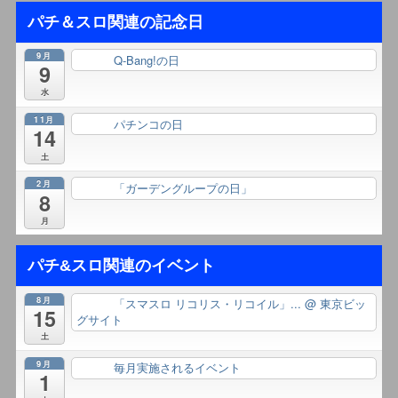
パチ＆スロ関連の記念日
9月
Q-Bang!の日
終日
9
水
11月
パチンコの日
終日
14
土
2月
「ガーデングループの日」
終日
8
月
パチ&スロ関連のイベント
8月
「スマスロ リコリス・リコイル」...
@ 東京ビッ
終日
15
グサイト
土
9月
毎月実施されるイベント
終日
1