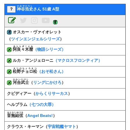
かみやひろし
？
神谷浩史
さん 51歳 A型
オスカー・ヴァイオレット
（
ツインエンジェルシリーズ
）
あららぎこよみ
阿良々木暦
（物語シリーズ）
ルカ・アンジェローニ
（マクロスフロンティア）
まつのちょろまつ
松野チョロ松
（おそ松さん）
かわいたけし
河合武士
（
リングにかけろ
）
クピディアー（
からくりサーカス
）
ヘルブラム
（七つの大罪）
おとなしゆづる
音無結弦
（
Angel Beats!
）
クラウス・キーマン（
宇宙戦艦ヤマト
）