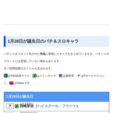
1月28日が誕生日のパチ＆スロキャラ
パチンコ＆スロット化された
作品
に登場したキャラをまとめていますが、パチンコ＆
スロットには登場していない場合もあります。
又一部噂段階のタイトルも含まれます。
はP&S由来キャラ、
はメインキャラ、
は媒体系、
はPホールマスコッ
ト、
はVtuberです。
1月28日が誕生日
いりざきめい
？
西崎芽依
（
ハイスクール・フリート
）
きたがわゆうすけ