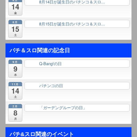
8月
8月14日が誕生日のパチンコ＆スロ...
終日
14
金
8月
8月15日が誕生日のパチンコ＆スロ...
終日
15
土
パチ＆スロ関連の記念日
9月
Q-Bang!の日
終日
9
水
11月
パチンコの日
終日
14
土
2月
「ガーデングループの日」
終日
8
月
パチ&スロ関連のイベント