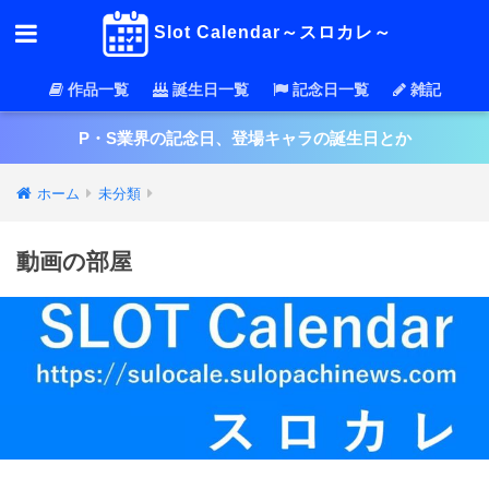
Slot Calendar～スロカレ～
NEW!
NEW!
作品一覧
誕生日一覧
記念日一覧
雑記
P・S業界の記念日、登場キャラの誕生日とか
ホーム
未分類
動画の部屋