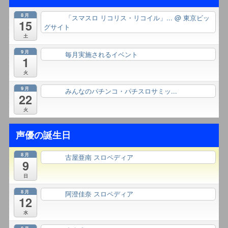
8月
「スマスロ リコリス・リコイル」...
@ 東京ビッ
終日
15
グサイト
土
9月
毎月実施されるイベント
終日
1
火
9月
みんなのパチンコ・パチスロサミッ...
終日
22
火
声優の誕生日
8月
古屋亜南 スロペディア
終日
9
日
8月
阿澄佳奈 スロペディア
終日
12
水
8月