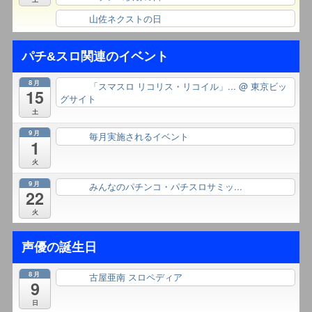
山佐ネクストの日
終日
パチ&スロ関連のイベント
8月
「スマスロ リコリス・リコイル」...
@ 東京ビッ
終日
15
グサイト
土
9月
毎月実施されるイベント
終日
1
火
9月
みんなのパチンコ・パチスロサミッ...
終日
22
火
声優の誕生日
8月
古屋亜南 スロペディア
終日
9
日