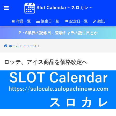
Slot Calendar～スロカレ～
作品一覧
誕生日一覧
記念日一覧
雑記
P・S業界の記念日、登場キャラの誕生日とか
ホーム
ニュース
ロッテ、アイス商品を価格改定へ