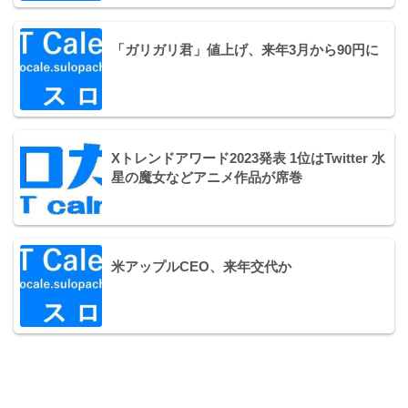
「ガリガリ君」値上げ、来年3月から90円に
Xトレンドアワード2023発表 1位はTwitter 水
星の魔女などアニメ作品が席巻
米アップルCEO、来年交代か