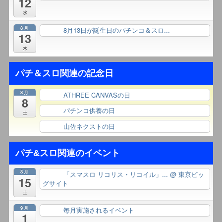
12
水
8月
8月13日が誕生日のパチンコ＆スロ...
終日
13
木
パチ＆スロ関連の記念日
8月
ATHREE CANVASの日
終日
8
パチンコ供養の日
終日
土
山佐ネクストの日
終日
パチ&スロ関連のイベント
8月
「スマスロ リコリス・リコイル」...
@ 東京ビッ
終日
15
グサイト
土
9月
毎月実施されるイベント
終日
1