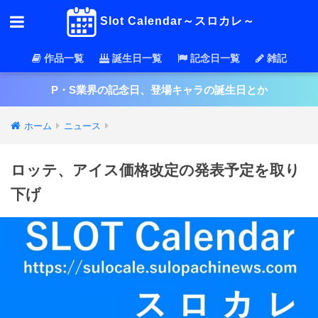
Slot Calendar～スロカレ～
作品一覧
誕生日一覧
記念日一覧
雑記
P・S業界の記念日、登場キャラの誕生日とか
ホーム
ニュース
ロッテ、アイス価格改定の発表予定を取り
下げ