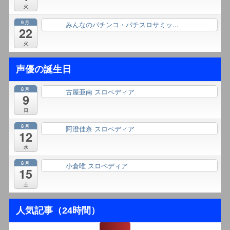
火
9月
みんなのパチンコ・パチスロサミッ...
終日
22
火
声優の誕生日
8月
古屋亜南 スロペディア
終日
9
日
8月
阿澄佳奈 スロペディア
終日
12
水
8月
小倉唯 スロペディア
終日
15
土
人気記事（24時間）