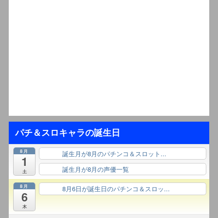
パチ＆スロキャラの誕生日
8月
誕生月が8月のパチンコ＆スロット...
終日
1
誕生月が8月の声優一覧
終日
土
8月
8月6日が誕生日のパチンコ＆スロッ...
終日
6
木