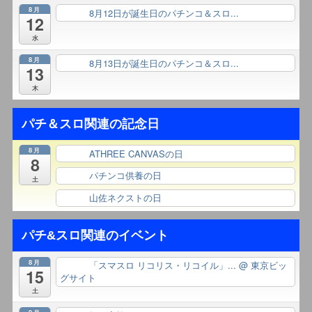
8月
8月12日が誕生日のパチンコ＆スロ...
終日
12
水
8月
8月13日が誕生日のパチンコ＆スロ...
終日
13
木
パチ＆スロ関連の記念日
8月
ATHREE CANVASの日
終日
8
パチンコ供養の日
終日
土
山佐ネクストの日
終日
パチ&スロ関連のイベント
8月
「スマスロ リコリス・リコイル」...
@ 東京ビッ
終日
15
グサイト
土
9月