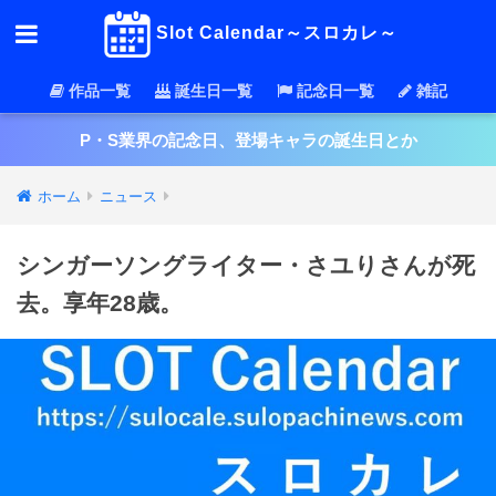
Slot Calendar～スロカレ～
作品一覧
誕生日一覧
記念日一覧
雑記
P・S業界の記念日、登場キャラの誕生日とか
ホーム
ニュース
シンガーソングライター・さユりさんが死
去。享年28歳。