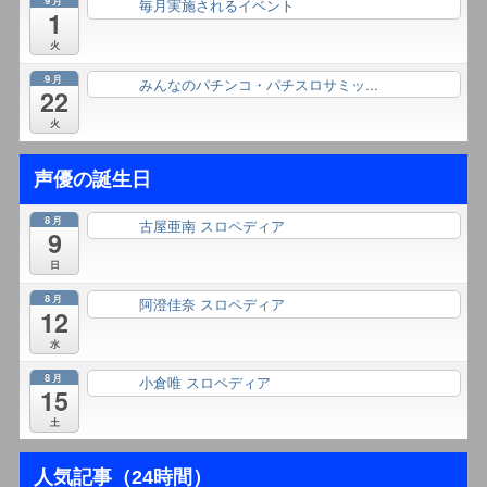
毎月実施されるイベント
終日
1
火
9月
みんなのパチンコ・パチスロサミッ...
終日
22
火
声優の誕生日
8月
古屋亜南 スロペディア
終日
9
日
8月
阿澄佳奈 スロペディア
終日
12
水
8月
小倉唯 スロペディア
終日
15
土
人気記事（24時間）