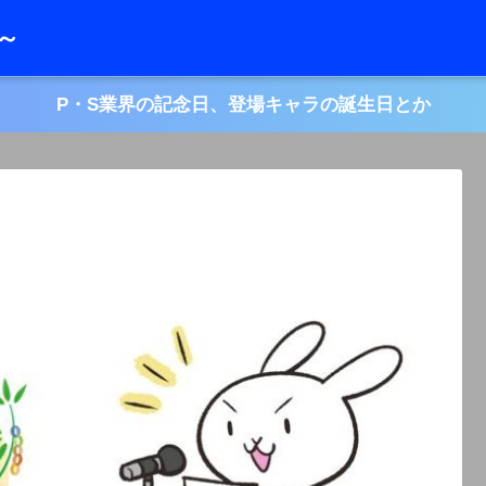
レ～
P・S業界の記念日、登場キャラの誕生日とか