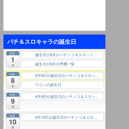
パチ＆スロキャラの誕生日
8月
誕生月が8月のパチンコ＆スロット...
終日
1
誕生月が8月の声優一覧
終日
土
8月
8月8日が誕生日のパチンコ＆スロッ...
終日
8
ウリンの誕生日
終日
土
8月
8月9日が誕生日のパチンコ＆スロッ...
終日
9
日
8月
8月10日が誕生日のパチンコ＆スロ...
終日
10
月