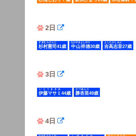
2日
すぎむらけんじ
なかやまよしのり
よしたかしおん
杉村憲司
41歳
中山祥徳
30歳
吉高志音
27歳
3日
いとうまさみ
かつあんり
伊藤マサミ
44歳
勝杏里
49歳
4日
かわむらたくお
しがまどか
あらいさとみ