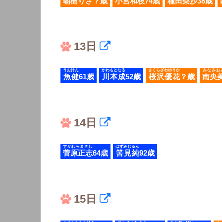
朝樹りさ
？歳
小宮和枝
74歳
種田梨沙
38歳
13日
うおけん
かわもとなる
さくらざわゆうか
みなみお
魚健
61歳
川本成
52歳
桜沢優花
？歳
南央
14日
すがわらまさし
はずみじゅん
菅原正志
64歳
筈見純
92歳
15日