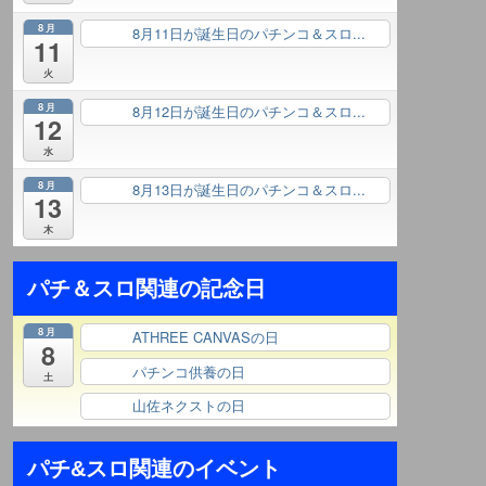
8月
8月11日が誕生日のパチンコ＆スロ...
終日
11
火
8月
8月12日が誕生日のパチンコ＆スロ...
終日
12
水
8月
8月13日が誕生日のパチンコ＆スロ...
終日
13
木
パチ＆スロ関連の記念日
8月
ATHREE CANVASの日
終日
8
パチンコ供養の日
終日
土
山佐ネクストの日
終日
パチ&スロ関連のイベント