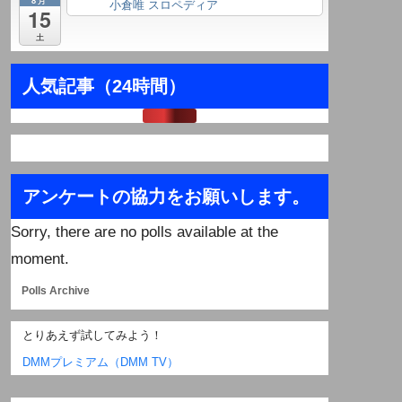
小倉唯 スロペディア
終日
15
土
人気記事（24時間）
アンケートの協力をお願いします。
Sorry, there are no polls available at the
moment.
Polls Archive
とりあえず試してみよう！
DMMプレミアム（DMM TV）