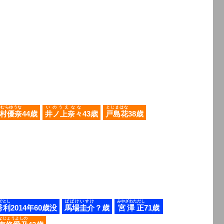
なむらゆうな
いのうえなな
とじまはな
村優奈
44歳
井ノ上奈々
43歳
戸島花
38歳
でとし
ばばけいすけ
みやざわただし
秀利
2014年60歳没
馬場圭介
？歳
宮澤正
71歳
なじょうよしの