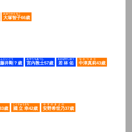
おおつかともこ
大塚智子
66歳
ふじいごう
みやうちあつし
わかばやしゆう
なかつまり
藤井剛
？歳
宮内敦士
57歳
若林佑
中津真莉
43歳
こくりゅうさち
やすのきよの
33歳
國立幸
42歳
安野希世乃
37歳