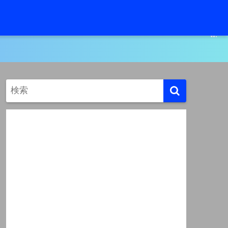
NE
NE
W!
W!