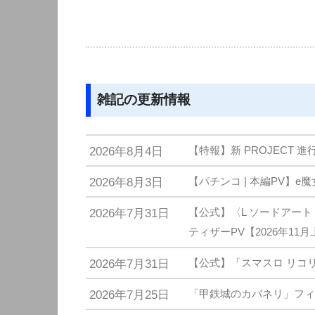
雑記の更新情報
【特報】新 PROJECT 進
2026年8月4日
【パチンコ | 本編PV】
2026年8月3日
【公式】〈L ソードアー
2026年7月31日
ティザーPV【2026年11
【公式】「スマスロ リコ
2026年7月31日
「甲鉄城のカバネリ」フィ
2026年7月25日