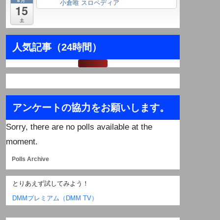
小倉唯 スロペディア
終日
15
土
人気記事（24時間）
アンケートの協力をお願いします。
Sorry, there are no polls available at the
moment.
Polls Archive
とりあえず試してみよう！
DMMプレミアム（DMM TV）