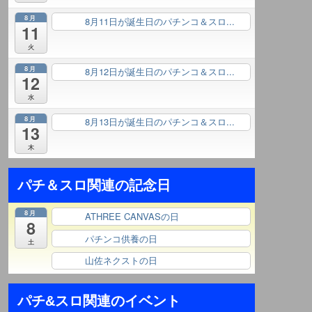
8月
8月11日が誕生日のパチンコ＆スロ...
終日
11
火
8月
8月12日が誕生日のパチンコ＆スロ...
終日
12
水
8月
8月13日が誕生日のパチンコ＆スロ...
終日
13
木
パチ＆スロ関連の記念日
8月
ATHREE CANVASの日
終日
8
パチンコ供養の日
終日
土
山佐ネクストの日
終日
パチ&スロ関連のイベント