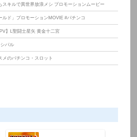
でもスキルで異世界放浪メシ プロモーションムービー
ルド」プロモーションMOVIE #パチンコ
PV】L聖闘士星矢 黄金十二宮
ンシパル
ススメのパチンコ・スロット