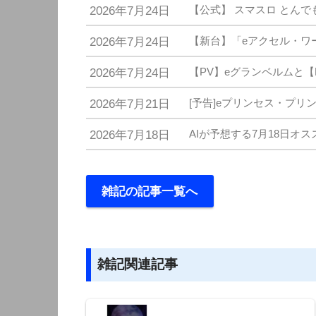
【公式】 スマスロ とん
2026年7月24日
【新台】「eアクセル・ワー
2026年7月24日
【PV】eグランベルムと【
2026年7月24日
[予告]eプリンセス・プリ
2026年7月21日
AIが予想する7月18日オ
2026年7月18日
雑記の記事一覧へ
雑記関連記事