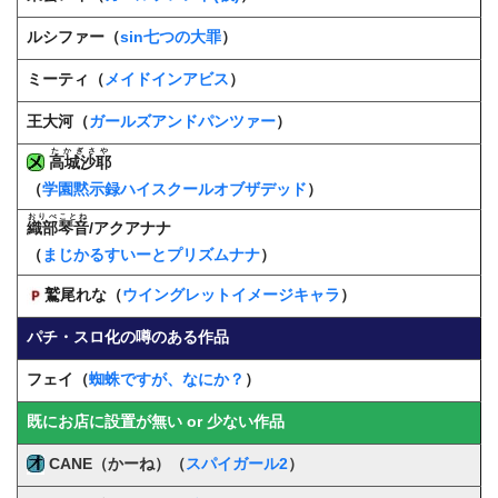
ルシファー（
sin七つの大罪
）
ミーティ（
メイドインアビス
）
王大河（
ガールズアンドパンツァー
）
たかぎさや
高城沙耶
（
学園黙示録ハイスクールオブザデッド
）
おりべことね
織部琴音
/アクアナナ
（
まじかるすいーとプリズムナナ
）
鷲尾れな（
ウイングレットイメージキャラ
）
パチ・スロ化の噂のある作品
フェイ（
蜘蛛ですが、なにか？
）
既にお店に設置が無い or 少ない作品
CANE（かーね）（
スパイガール2
）