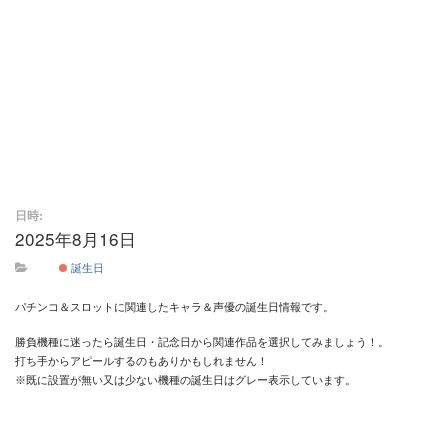
日時:
2025年8月16日
終日
誕生日
パチンコ＆スロットに関連したキャラ＆声優の誕生日情報です。
勝負機種に迷ったら誕生日・記念日から関連作品を選択してみましょう！。
打ち手からアピールするのもありかもしれません！
※既に設置が無い又は少ない機種の誕生日はグレー表示しています。