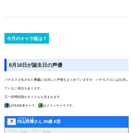
今月のキャラ誕は？
8月16日が誕生日の声優
パチ＆スロ化された
作品
に出演した声優をまとめていますが、パチ＆スロには出演し
ていない場合もあります。
又一部噂段階のタイトルも含まれます。
はP&S由来キャラ、
はメインキャラです。
うちやまこうき
？
内山昂輝
さん 35歳 A型