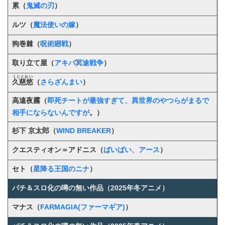
累（
鬼滅の刃
）
ルツ（
魔法使いの嫁
）
狗巻棘（
呪術廻戦
）
取り立て屋（
アキバ冥途戦争
）
くじとおい
久慈悠
（
さらざんまい
）
高遠夜霧（
即死チートが最強すぎて、異世界のやつらがまるで
相手にならないんですが
。）
杉下 京太郎（
WIND BREAKER
）
クエスティオン＝アドニス（
ばいばい、アース
）
セト
（
星降る王国のニナ
）
パチ＆スロ化の噂の無い作品（2025年冬アニメ）
マナス（
FARMAGIA(ファーマギア)
）