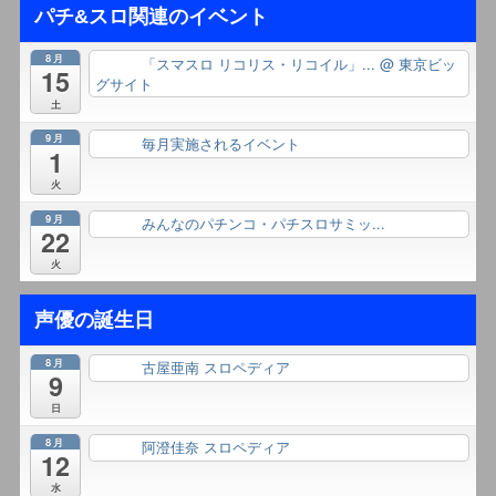
パチ&スロ関連のイベント
8月
「スマスロ リコリス・リコイル」...
@ 東京ビッ
終日
15
グサイト
土
9月
毎月実施されるイベント
終日
1
火
9月
みんなのパチンコ・パチスロサミッ...
終日
22
火
声優の誕生日
8月
古屋亜南 スロペディア
終日
9
日
8月
阿澄佳奈 スロペディア
終日
12
水