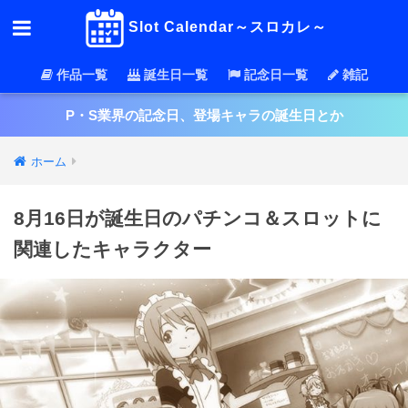
Slot Calendar～スロカレ～
作品一覧
誕生日一覧
記念日一覧
雑記
P・S業界の記念日、登場キャラの誕生日とか
ホーム
8月16日が誕生日のパチンコ＆スロットに
関連したキャラクター