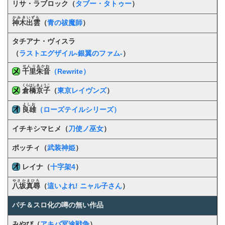
リサ・ラブロック（
タブー・タトゥー
）
かみきいずも
神木出雲
（
青の祓魔師
）
タチアナ・ヴィスラ
（
ラストエグザイル-銀翼のファム-
）
せんりあかね
千里朱音
（Rewrite）
くらはしきょうこ
倉橋京子
（
東京レイヴンズ
）
よしお
良雄
（ローズテイルシリーズ）
イチキシマヒメ（
刀使ノ巫女
）
ポッチィ（
武装神姫
）
レイナ（
十字架4
）
やさかまひろ
八坂真尋
（
這いよれ! ニャル子さん
）
パチ＆スロ化の噂の無い作品
みやび（
アキバ冥途戦争
）