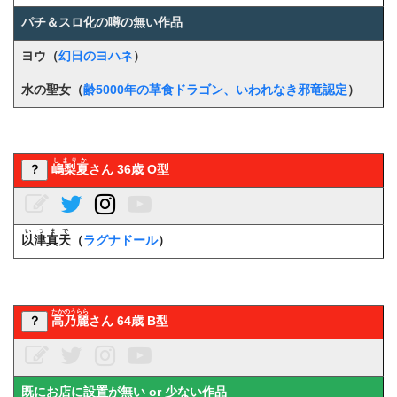
パチ＆スロ化の噂の無い作品
ヨウ（
幻日のヨハネ
）
水の聖女
（
齢5000年の草食ドラゴン、いわれなき邪竜認定
）
しまりか
？
嶋梨夏
さん 36歳 O型
いつまで
以津真天
（
ラグナドール
）
たかのうらら
？
高乃麗
さん 64歳 B型
既にお店に設置が無い or 少ない作品