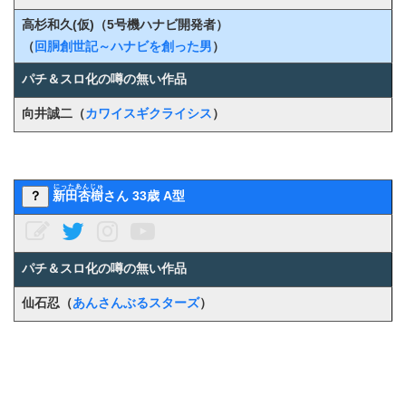
高杉和久(仮)
（5号機ハナビ開発者）
（
回胴創世記～ハナビを創った男
）
パチ＆スロ化の噂の無い作品
向井誠二（
カワイスギクライシス
）
にったあんじゅ
？
新田杏樹
さん 33歳 A型
パチ＆スロ化の噂の無い作品
仙石忍（
あんさんぶるスターズ
）