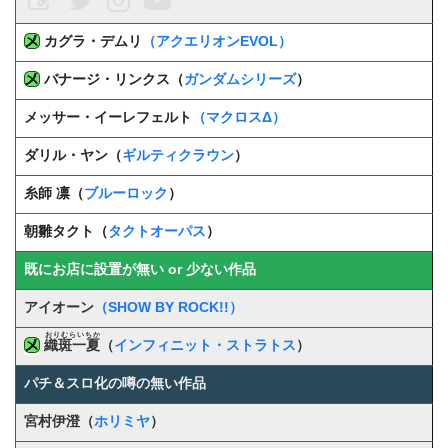
カグラ・デムリ
（アクエリオンEVOL）
バナージ・リンクス（
ガンダムシリーズ
）
メッサー・イーレフェルト
（マクロスΔ）
ダリル・ヤン（
ギルティクラウン
）
糸師 凛（
ブルーロック
）
朝雛タクト
（
タクトオーパス
）
既にお店に設置が無い or 少ない作品
アイオーン
（SHOW BY ROCK!!）
おりむらいちか
織斑一夏
（
インフィニット・ストラトス
）
パチ＆スロ化の噂の無い作品
宮村伊澄（
ホリミヤ
）