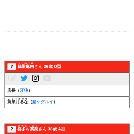
うどのまゆ
？
鵜殿麻由
さん 36歳 O型
店長（
牙狼
）
よもつきるな
黄泉月るな
（
賭ケグルイ
）
きたむらえり
？
喜多村英梨
さん 38歳 A型