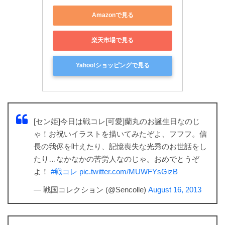
Amazonで見る
楽天市場で見る
Yahoo!ショッピングで見る
[セン姫]今日は戦コレ[可愛]蘭丸のお誕生日なのじ
ゃ！お祝いイラストを描いてみたぞよ、フフフ。信
長の我侭を叶えたり、記憶喪失な光秀のお世話をし
たり…なかなかの苦労人なのじゃ。おめでとうぞ
よ！
#戦コレ
pic.twitter.com/MUWFYsGizB
— 戦国コレクション (@Sencolle)
August 16, 2013