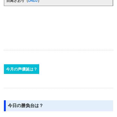
日高さおり（
D4DJ
）
今月の声優誕は？
今日の勝負台は？