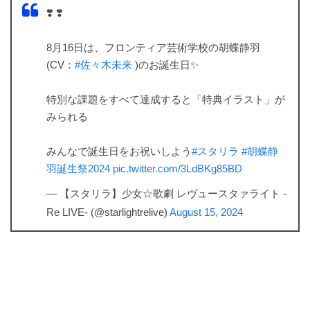
❣️ ❣️
8月16日は、フロンティア芸術学校の胡蝶静羽
(CV：
#佐々木未来
)のお誕生日✨
特別な課題をすべて達成すると「特典イラスト」が
みられる
みんなで誕生日をお祝いしよう
#スタリラ
#胡蝶静
羽誕生祭2024
pic.twitter.com/3LdBKg85BD
— 【スタリラ】少女☆歌劇 レヴュースタァライト -
Re LIVE- (@starlightrelive)
August 15, 2024