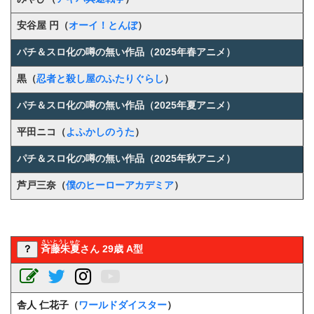
安谷屋 円
（
オーイ！とんぼ
）
パチ＆スロ化の噂の無い作品（2025年春アニメ）
黒（
忍者と殺し屋のふたりぐらし
）
パチ＆スロ化の噂の無い作品（2025年夏アニメ）
平田ニコ（
よふかしのうた
）
パチ＆スロ化の噂の無い作品（2025年秋アニメ）
芦戸三奈（
僕のヒーローアカデミア
）
さいとうしゅか
？
斉藤朱夏
さん 29歳 A型
舎人 仁花子（
ワールドダイスター
）