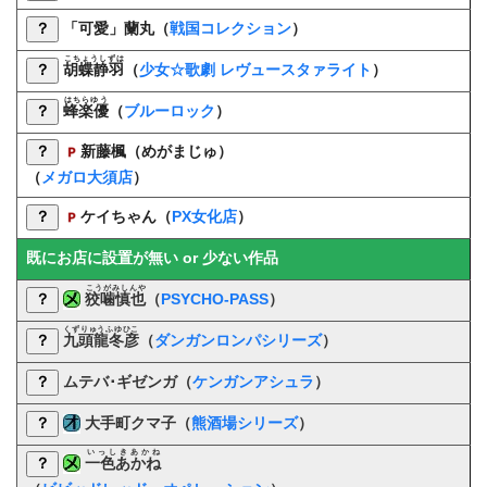
？
「
可愛」蘭丸（
戦国コレクション
）
こちょうしずは
？
胡蝶静羽
（
少女☆歌劇 レヴュースタァライト
）
はちらゆう
？
蜂楽優
（
ブルーロック
）
？
新藤楓（めがまじゅ）
（
メガロ大須店
）
？
ケイちゃん（
PX女化店
）
既にお店に設置が無い or 少ない作品
こうがみしんや
？
狡噛慎也
（
PSYCHO-PASS
）
くずりゅうふゆひこ
？
九頭龍冬彦
（
ダンガンロンパシリーズ
）
？
ムテバ･ギゼンガ（
ケンガンアシュラ
）
？
大手町クマ子
（
熊酒場シリーズ
）
いっしきあかね
？
一色あかね