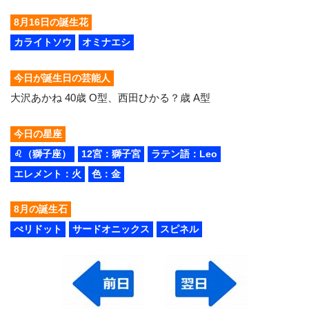
8月16日の誕生花
カライトソウ
オミナエシ
今日が誕生日の芸能人
大沢あかね 40歳 O型、西田ひかる？歳 A型
今日の星座
♌（獅子座）
12宮：獅子宮
ラテン語：Leo
エレメント：火
色：金
8月の誕生石
ぺリドット
サードオニックス
スピネル