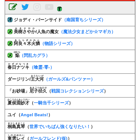
ジョディ・バーンサイド
（南国育ちシリーズ）
みきさやか
美樹さやか
/人魚の魔女
（魔法少女まどか☆マギカ）
あららぎかれん
阿良々木火憐
（物語シリーズ）
ほむら
焔
（閃乱カグラ）
かずがなつき
春日ナツキ
（喰霊-零-）
おうたいが
ダージリン/
王大河
（ガールズ&パンツァー）
あまごつねひさ
「お砂場」
尼子径久
（
戦国コレクションシリーズ
）
かこうえんみょうさい
夏侯淵妙才
（
一騎当千シリーズ
）
ユイ（
Angel Beats!
）
きりしままこと
桐島真琴
（
世界でいちばん強くなりたい！
）
しののめれい
東雲レイ
（
ガールフレンド(仮)
）