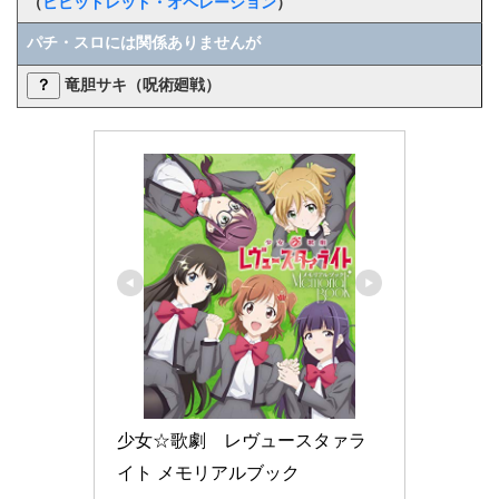
（
ビビッドレッド・オペレーション
）
パチ・スロには関係ありませんが
？
竜胆サキ（呪術廻戦）
少女☆歌劇　レヴュースタァラ
イト メモリアルブック