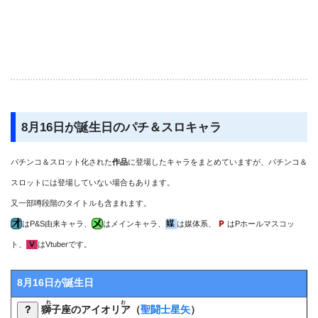
8月16日が誕生日のパチ＆スロキャラ
パチンコ＆スロット化された
作品
に登場したキャラをまとめていますが、パチンコ＆
スロットには登場していない場合もあります。
又一部噂段階のタイトルも含まれます。
はP&S由来キャラ、
はメインキャラ、
は媒体系、
はPホールマスコッ
ト、
はVtuberです。
8月16日が誕生日
れお
？
獅子座のアイオリア
（
聖闘士星矢
）