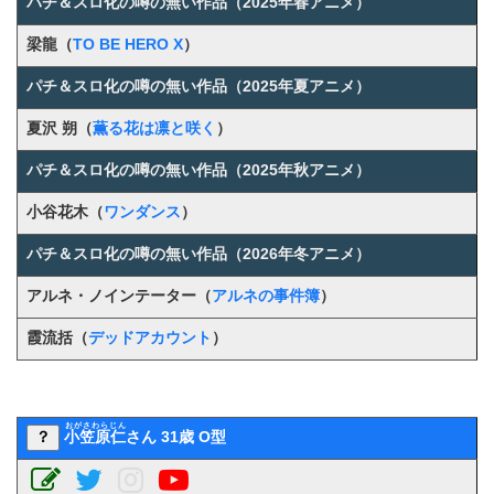
パチ＆スロ化の噂の無い作品（2025年春アニメ）
梁龍（
TO BE HERO X
）
パチ＆スロ化の噂の無い作品（2025年夏アニメ）
夏沢 朔（
薫る花は凛と咲く
）
パチ＆スロ化の噂の無い作品（2025年秋アニメ）
小谷花木（
ワンダンス
）
パチ＆スロ化の噂の無い作品（2026年冬アニメ）
アルネ・ノインテーター（
アルネの事件簿
）
霞流括（
デッドアカウント
）
おがさわらじん
？
小笠原仁
さん 31歳 O型