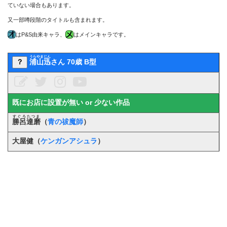
ていない場合もあります。
又一部噂段階のタイトルも含まれます。
はP&S由来キャラ、
はメインキャラです。
うらやまじん
？
浦山迅
さん 70歳 B型
既にお店に設置が無い or 少ない作品
すぐろたつま
勝呂達磨
（
青の祓魔師
）
大屋健（
ケンガンアシュラ
）