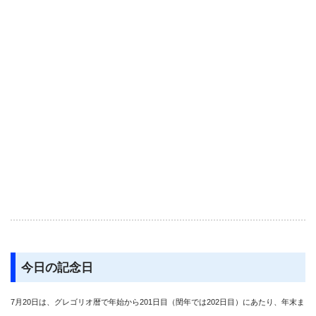
今日の記念日
7月20日は、グレゴリオ暦で年始から201日目（閏年では202日目）にあたり、年末ま