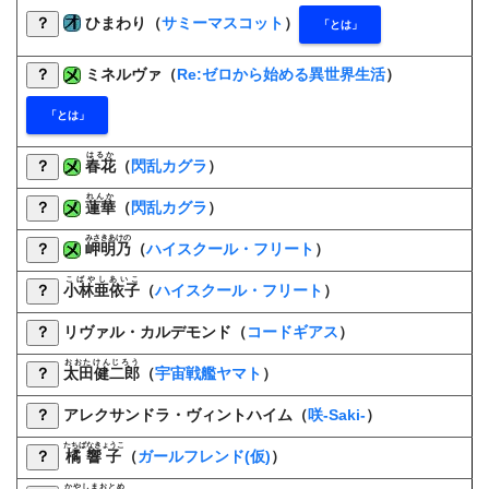
？
ひまわり（
サミーマスコット
）
「とは」
？
ミネルヴァ（
Re:ゼロから始める異世界生活
）
「とは」
はるか
？
春花
（
閃乱カグラ
）
れんか
？
蓮華
（
閃乱カグラ
）
みさきあけの
？
岬明乃
（
ハイスクール・フリート
）
こばやしあいこ
？
小林亜依子
（
ハイスクール・フリート
）
？
リヴァル・カルデモンド（
コードギアス
）
おおたけんじろう
？
太田健二郎
（
宇宙戦艦ヤマト
）
？
アレクサンドラ・ヴィントハイム（
咲-Saki-
）
たちばなきょうこ
？
橘響子
（
ガールフレンド(仮)
）
かやしまおとめ