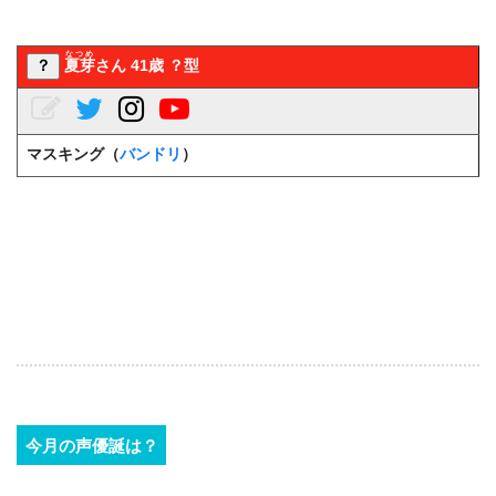
なつめ
？
夏芽
さん 41歳 ？型
マスキング（
バンドリ
）
今月の声優誕は？