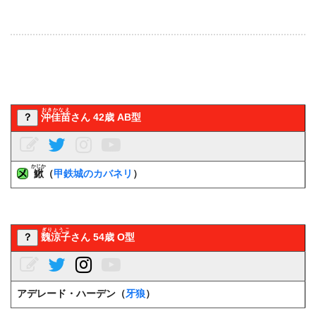
おきかなえ
？
沖佳苗
さん 42歳 AB型
かじか
鰍
（
甲鉄城のカバネリ
）
ぎりょうこ
？
魏涼子
さん 54歳 O型
アデレード・ハーデン（
牙狼
）