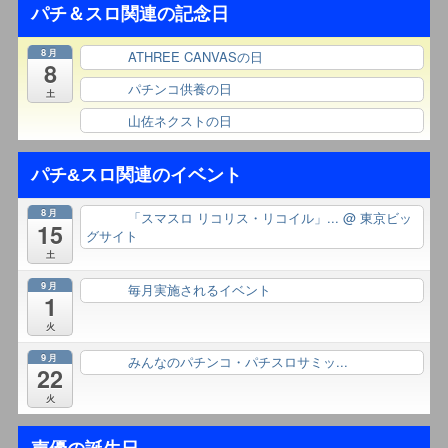
パチ＆スロ関連の記念日
8月
ATHREE CANVASの日
終日
8
パチンコ供養の日
終日
土
山佐ネクストの日
終日
パチ&スロ関連のイベント
8月
「スマスロ リコリス・リコイル」...
@ 東京ビッ
終日
15
グサイト
土
9月
毎月実施されるイベント
終日
1
火
9月
みんなのパチンコ・パチスロサミッ...
終日
22
火