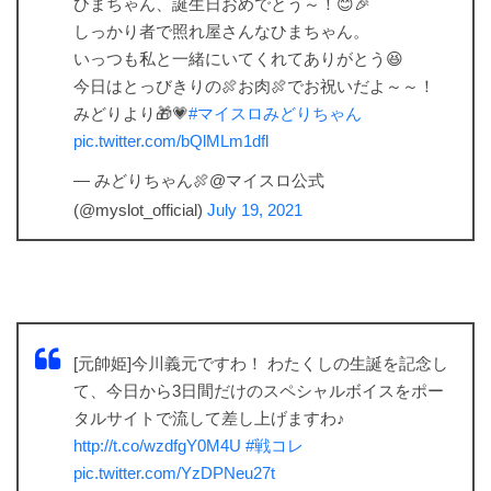
ひまちゃん、誕生日おめでとう～！😊🎉
しっかり者で照れ屋さんなひまちゃん。
いっつも私と一緒にいてくれてありがとう😆
今日はとっびきりの🍖お肉🍖でお祝いだよ～～！
みどりより🎁💗
#マイスロみどりちゃん
pic.twitter.com/bQlMLm1dfl
— みどりちゃん🍖@マイスロ公式
(@myslot_official)
July 19, 2021
[元帥姫]今川義元ですわ！ わたくしの生誕を記念し
て、今日から3日間だけのスペシャルボイスをポー
タルサイトで流して差し上げますわ♪
http://t.co/wzdfgY0M4U
#戦コレ
pic.twitter.com/YzDPNeu27t