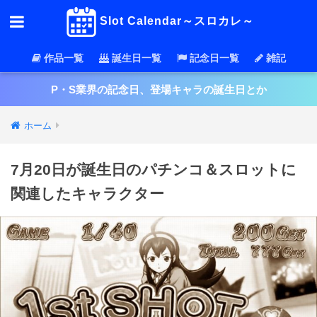
Slot Calendar～スロカレ～
作品一覧
誕生日一覧
記念日一覧
雑記
P・S業界の記念日、登場キャラの誕生日とか
ホーム
7月20日が誕生日のパチンコ＆スロットに
関連したキャラクター