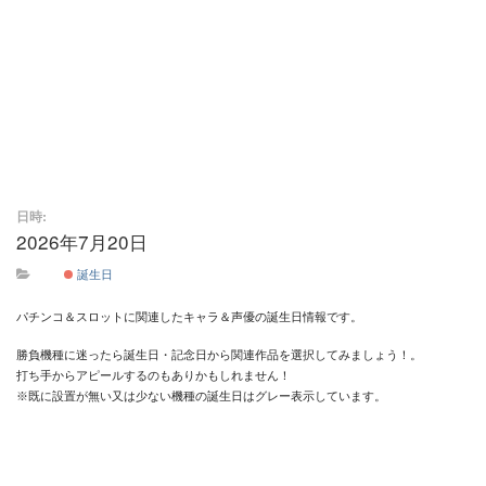
日時:
2026年7月20日
終日
誕生日
パチンコ＆スロットに関連したキャラ＆声優の誕生日情報です。
勝負機種に迷ったら誕生日・記念日から関連作品を選択してみましょう！。
打ち手からアピールするのもありかもしれません！
※既に設置が無い又は少ない機種の誕生日はグレー表示しています。