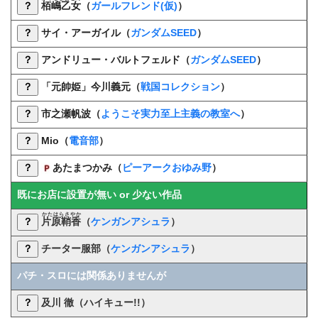
？
栢嶋乙女
（
ガールフレンド(仮)
）
？
サイ・アーガイル（
ガンダムSEED
）
？
アンドリュー・バルトフェルド（
ガンダムSEED
）
？
「元帥姫」今川義元
（
戦国コレクション
）
？
市之瀬帆波（
ようこそ実力至上主義の教室へ
）
？
Mio（
電音部
）
？
あたまつかみ（
ピーアークおゆみ野
）
既にお店に設置が無い or 少ない作品
かたはらさやか
？
片原鞘香
（
ケンガンアシュラ
）
？
チーター服部
（
ケンガンアシュラ
）
パチ・スロには関係ありませんが
？
及川 徹（ハイキュー!!）