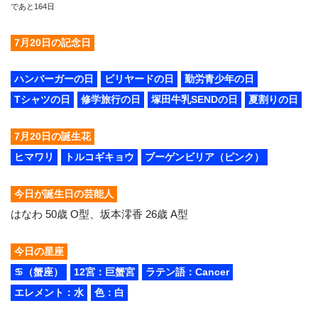
であと164日
7月20日の記念日
ハンバーガーの日
ビリヤードの日
勤労青少年の日
Tシャツの日
修学旅行の日
塚田牛乳SENDの日
夏割りの日
7月20日の誕生花
ヒマワリ
トルコギキョウ
ブーゲンビリア（ピンク）
今日が誕生日の芸能人
はなわ 50歳 O型、坂本澪香 26歳 A型
今日の星座
♋（蟹座）
12宮：巨蟹宮
ラテン語：Cancer
エレメント：水
色：白