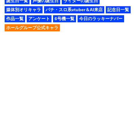
誕生日一覧
声優の誕生日
ライターの誕生日
媒体別オリキャラ
パチ・スロ系vtuber＆AI来店
記念日一覧
作品一覧
アンケート
6号機一覧
今日のラッキーナバー
ホールグループ公式キャラ