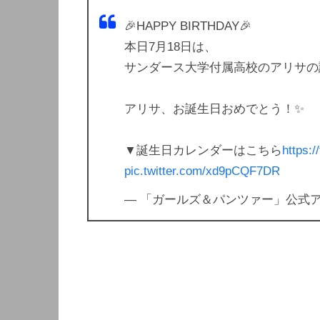
🎉HAPPY BIRTHDAY🎉
本日7月18日は、
サンダース大学付属高校のアリサの
アリサ、お誕生日おめでとう！✨
▼誕生日カレンダーはこちら
https:
pic.twitter.com/xd9pCQF7DR
— 「ガールズ＆パンツァー」公式アカウ