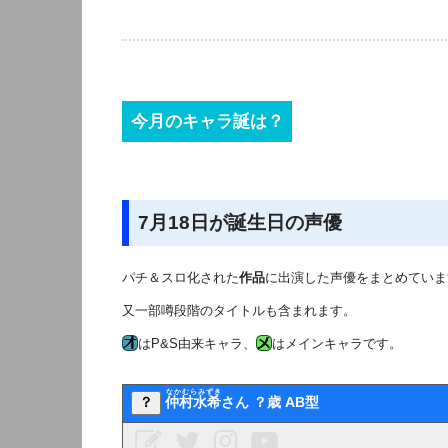
今月のキャラ誕は？
7月18日が誕生日の声優
パチ＆スロ化された
作品
に出演した声優をまとめていま
又一部噂段階のタイトルも含まれます。
はP&S由来キャラ、
はメインキャラです。
なかむらみずき
？
仲村水希
さん ？歳 AB型