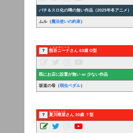
パチ＆スロ化の噂の無い作品（2025年冬アニメ）
ムル
（
魔法使いの約束
）
くまがやにーな
？
熊谷ニーナ
さん 63歳 O型
既にお店に設置が無い or 少ない作品
坂道の母（
弱虫ペダル
）
なつかわしいな
？
夏川椎菜
さん 30歳 ？型