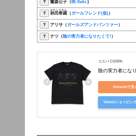
？
鷺森公子
（
咲-Saki-
)
はやしだきら
？
林田希羅
（
ガールフレンド(仮)
）
？
アリサ
（
ガールズアンドパンツァー
）
？
ナツ（
陰の実力者になりたくて!
）
コスパ COSPA
陰の実力者になり
Amazonで見
Yahoo!ショッピン