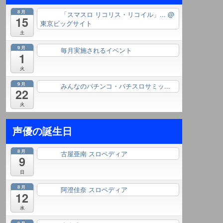
8月
「スマスロ リコリス・リコイル」...
@
終日
15
東京ビッグサイト
土
9月
毎月実施されるイベント
終日
1
火
9月
みんなのパチンコ・パチスロサミッ...
終日
22
火
声優の誕生日
8月
古屋亜南 スロペディア
終日
9
日
8月
阿澄佳奈 スロペディア
終日
12
水
8月