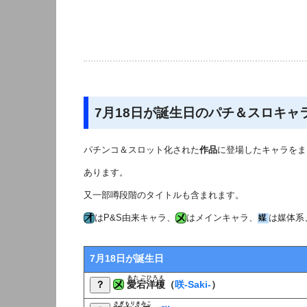
7月18日が誕生日のパチ＆スロキャ
パチンコ＆スロット化された
作品
に登場したキャラをま
あります。
又一部噂段階のタイトルも含まれます。
はP&S由来キャラ、
はメインキャラ、
は媒体系
7月18日が誕生日
あたごひろえ
？
愛宕洋榎
（
咲-Saki-
）
さぎもりきみこ