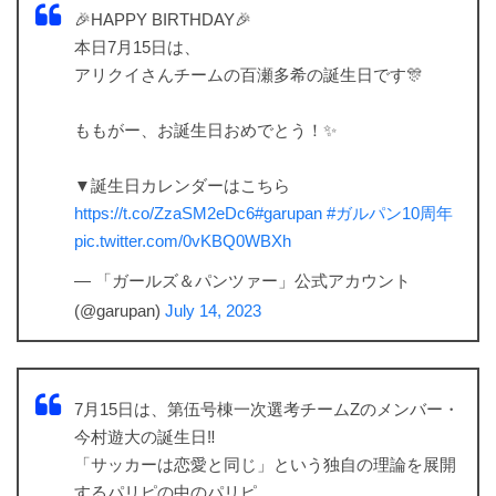
🎉HAPPY BIRTHDAY🎉
本日7月15日は、
アリクイさんチームの百瀬多希の誕生日です🎊
ももがー、お誕生日おめでとう！✨
▼誕生日カレンダーはこちら
https://t.co/ZzaSM2eDc6
#garupan
#ガルパン10周年
pic.twitter.com/0vKBQ0WBXh
— 「ガールズ＆パンツァー」公式アカウント
(@garupan)
July 14, 2023
7月15日は、第伍号棟一次選考チームZのメンバー・
今村遊大の誕生日‼︎
「サッカーは恋愛と同じ」という独自の理論を展開
するパリピの中のパリピ。