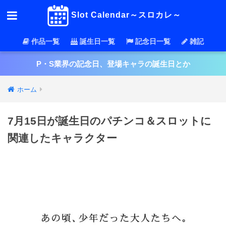
Slot Calendar～スロカレ～
作品一覧
誕生日一覧
記念日一覧
雑記
P・S業界の記念日、登場キャラの誕生日とか
ホーム
7月15日が誕生日のパチンコ＆スロットに
関連したキャラクター