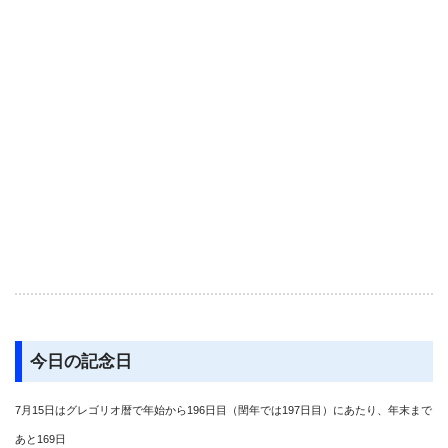
今日の記念日
7月15日はグレゴリオ暦で年始から196日目（閏年では197日目）にあたり、年末まで
あと169日