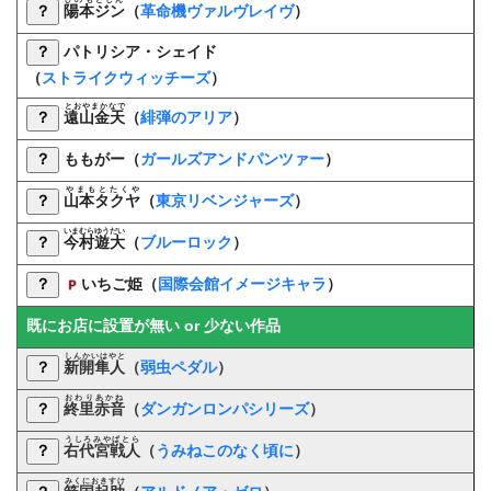
？
陽本ジン
（
革命機ヴァルヴレイヴ
）
？
パトリシア・シェイド
（
ストライクウィッチーズ
）
とおやまかなで
？
遠山金天
（
緋弾のアリア
）
？
ももがー
（
ガールズアンドパンツァー
）
やまもとたくや
？
山本タクヤ
（
東京リベンジャーズ
）
いまむらゆうだい
？
今村遊大
（
ブルーロック
）
？
いちご姫（
国際会館イメージキャラ
）
既にお店に設置が無い or 少ない作品
しんかいはやと
？
新開隼人
（
弱虫ペダル
）
おわりあかね
？
終里赤音
（
ダンガンロンパシリーズ
）
うしろみやばとら
？
右代宮戦人
（
うみねこのなく頃に
）
みくにおきすけ