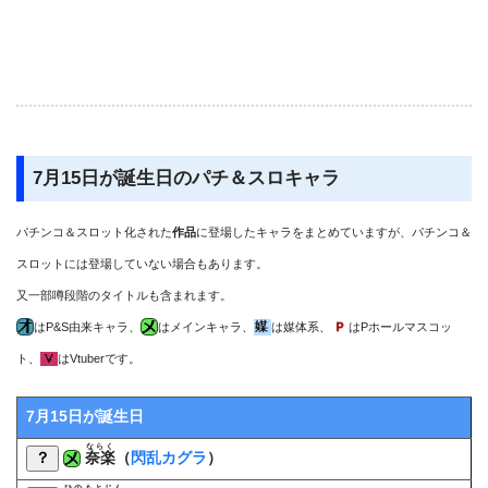
7月15日が誕生日のパチ＆スロキャラ
パチンコ＆スロット化された
作品
に登場したキャラをまとめていますが、パチンコ＆
スロットには登場していない場合もあります。
又一部噂段階のタイトルも含まれます。
はP&S由来キャラ、
はメインキャラ、
は媒体系、
はPホールマスコッ
ト、
はVtuberです。
7月15日が誕生日
ならく
？
奈楽
（
閃乱カグラ
）
ひのもとじん