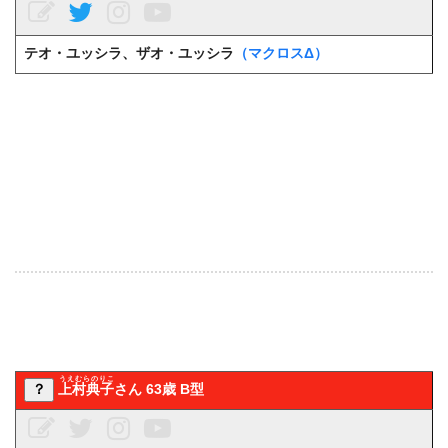
テオ・ユッシラ、ザオ・ユッシラ
（マクロスΔ）
うえむらのりこ
？
上村典子
さん 63歳 B型