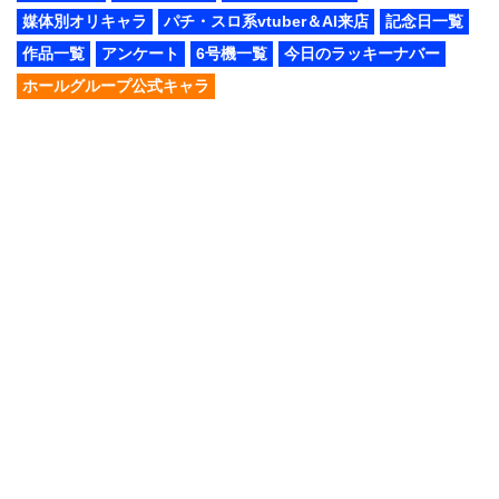
媒体別オリキャラ
パチ・スロ系vtuber＆AI来店
記念日一覧
作品一覧
アンケート
6号機一覧
今日のラッキーナバー
ホールグループ公式キャラ