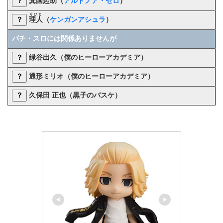
？
箕国起助
（
アルドノア・ゼロ
）
りひと
？
理人
（
ケンガンアシュラ
）
パチ・スロには関係ありませんが
？
緑谷出久（僕のヒーローアカデミア）
？
通形ミリオ（僕のヒーローアカデミア）
？
久保田 正也（黒子のバスケ）