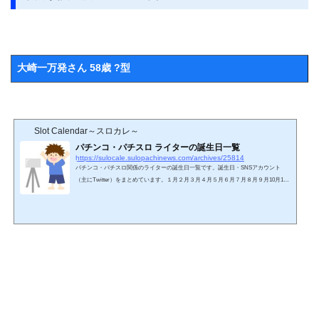
大崎一万発さん 58歳 ?型
Slot Calendar～スロカレ～
パチンコ・パチスロ ライターの誕生日一覧
https://sulocale.sulopachinews.com/archives/25814
パチンコ・パチスロ関係のライターの誕生日一覧です。誕生日・SNSアカウント
（主にTwitter）をまとめています。１月２月３月４月５月６月７月８月９月10月11
月12月名前 誕生日SNS１月中武一日二膳1973年1月1日 歳 O型Twitter七之助1984年1
月1日 歳 O型Twitter岡田ちほ1992年1月2日 歳 A型Twitterドテチン1976年1月3日 歳 ?
型Twitterガル憎1974年1月4日 歳 ?型Twitterういち1974年1月10日 歳 B型Twitterまりも
1980年1月11日 歳 ?型Twitterもやし1月11日 ?歳 ?型Twitter沖ヒカル1970年1月12日 歳
A型Twitter工藤らぎ1992年1月15日 歳 B型...