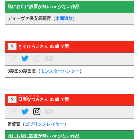
既にお店に設置が無い or 少ない作品
ディーヴァ保安局高官（
楽園追放
）
？
きそひろこさん 63歳 ？型
3期団の期団長（
モンスターハンター
）
ひおかなつみ
？
日岡なつみ
さん 35歳 ？型
監督官（
ゴブリンスレイヤー
）
既にお店に設置が無い or 少ない作品