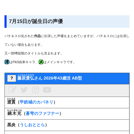
7月15日が誕生日の声優
パチ＆スロ化された
作品
に出演した声優をまとめていますが、パチ＆スロには出演し
ていない場合もあります。
又一部噂段階のタイトルも含まれます。
はP&S由来キャラ、
はメインキャラです。
ふじわらたかひろ
？
藤原貴弘
さん 2026年43歳没 AB型
わたぬき
渡貫
（
甲鉄城のカバネリ
）
かぶらぎみつる
鏑木充
（
蒼穹のファフナー
）
黒炎（
うしおととら
）