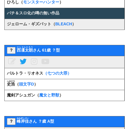
ひろし（
モンスターハンター
）
パチ＆スロ化の噂の無い作品
ジェローム・ギズバット（
BLEACH
）
にしりんたろう
？
西凜太朗
さん 61歳 ？型
バルトラ・リオネス
（七つの大罪）
ふみひろ
史浩
（
頭文字D
）
魔剣アシュガン（
魔女と野獣
）
みねぎしけい
？
峰岸佳
さん ？歳 A型