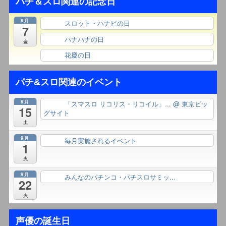
パチ＆スロ関連の記念日
8月
スロット・ハナビの日
終日
7
ハナハナの日
終日
金
花慶の日
終日
パチ&スロ関連のイベント
8月
「スマスロ リコリス・リコイル」...
@ 東京ビッ
終日
15
グサイト
土
9月
毎月実施されるイベント
終日
1
火
9月
みんなのパチンコ・パチスロサミッ...
終日
22
火
声優の誕生日