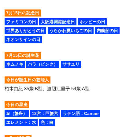
7月15日の記念日
ファミコンの日
大阪港開港記念日
ホッピーの日
世界ありがとうの日
うらかわ夏いちごの日
内航船の日
ネオンサインの日
7月15日の誕生花
ネムノキ
バラ（ピンク）
ササユリ
今日が誕生日の芸能人
柏木由紀 35歳 B型、渡辺江里子 54歳 A型
今日の星座
♋（蟹座）
12宮：巨蟹宮
ラテン語：Cancer
エレメント：水
色：白