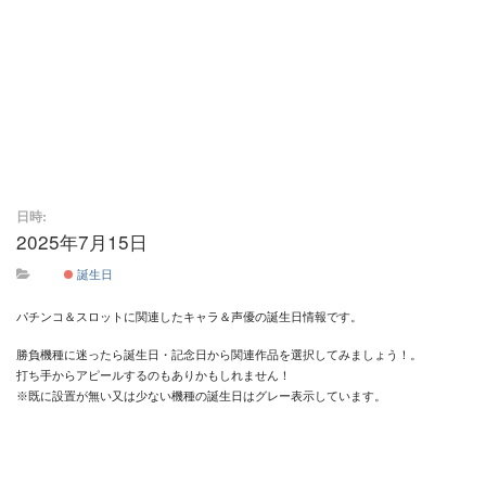
日時:
2025年7月15日
終日
誕生日
パチンコ＆スロットに関連したキャラ＆声優の誕生日情報です。
勝負機種に迷ったら誕生日・記念日から関連作品を選択してみましょう！。
打ち手からアピールするのもありかもしれません！
※既に設置が無い又は少ない機種の誕生日はグレー表示しています。