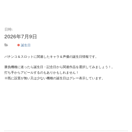
日時:
2026年7月9日
終日
誕生日
パチンコ＆スロットに関連したキャラ＆声優の誕生日情報です。
勝負機種に迷ったら誕生日・記念日から関連作品を選択してみましょう！。
打ち手からアピールするのもありかもしれません！
※既に設置が無い又は少ない機種の誕生日はグレー表示しています。