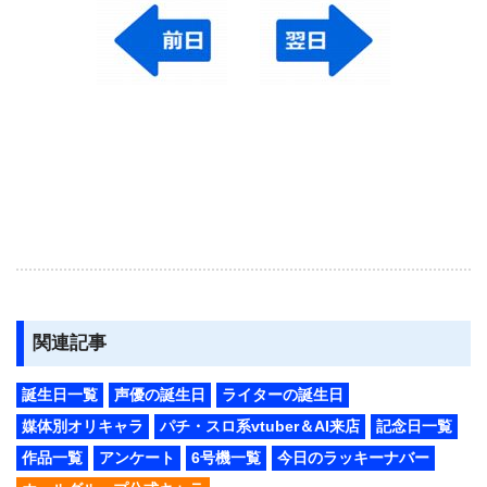
関連記事
誕生日一覧
声優の誕生日
ライターの誕生日
媒体別オリキャラ
パチ・スロ系vtuber＆AI来店
記念日一覧
作品一覧
アンケート
6号機一覧
今日のラッキーナバー